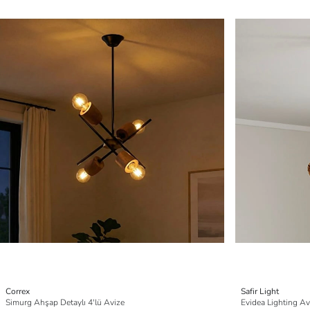
Correx
Safir Light
Simurg Ahşap Detaylı 4'lü Avize