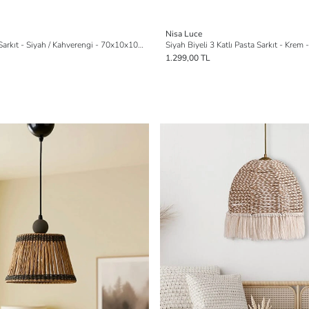
Nisa Luce
Venedik 3'lü Sıralı Sarkıt - Siyah / Kahverengi - 70x10x10 cm
Siyah Biyeli 3 Katlı Pasta Sarkıt - Kre
1.299,00 TL