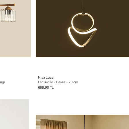
Nisa Luce
engi
Led Avize - Beyaz - 70 cm
699,90 TL