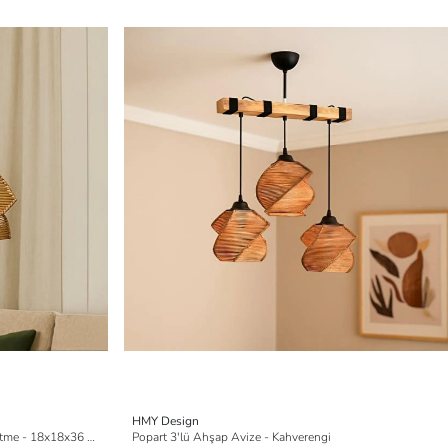
HMY Design
Evidea Lighting Grata Tekli Avize - Eskitme - 18x18x36 cm
Popart 3'lü Ahşap Avize - Kahverengi