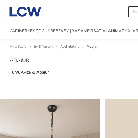
KADIN
ERKEK
ÇOCUK
BEBEK
EV | YAŞAM
FIRSAT ALANI
MARKALA
Ana Sayfa
Ev & Yaşam
Aydınlatma
Abajur
ABAJUR
Tümü
Avize & Abajur