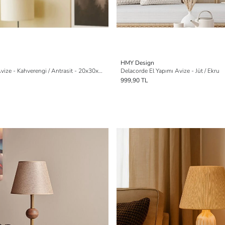
HMY Design
Sable Handmade Avize - Kahverengi / Antrasit - 20x30x30 cm
Delacorde El Yapımı Avize - Jüt / Ekru
999,90 TL