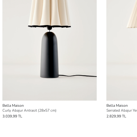
Bella Maison
Bella Maison
Curly Abajur Antrasit (28x57 cm)
Serrated Abajur Ye
3.039,99 TL
2.829,99 TL