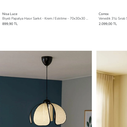
Nisa Luce
Correx
Biyeli Papatya Hasır Sarkıt - Krem / Eskitme - 70x30x30 cm
899,90 TL
2.099,00 TL