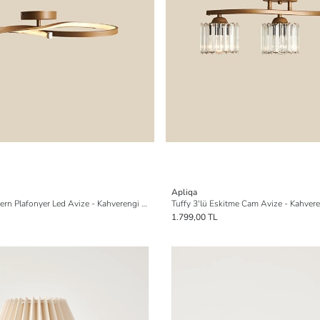
Apliqa
Vetto Eskitme Modern Plafonyer Led Avize - Kahverengi - 38 Watt
Tuffy 3'lü Eskitme Cam Avize - Kahver
1.799,00 TL