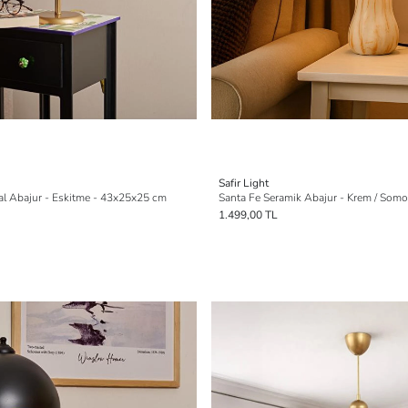
Safir Light
al Abajur - Eskitme - 43x25x25 cm
Santa Fe Seramik Abajur - Krem / Som
1.499,00 TL