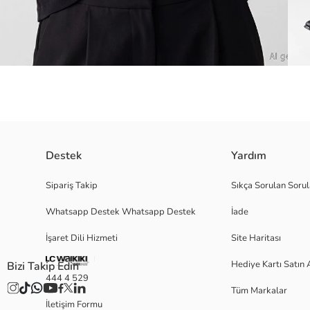
Destek
Yardım
Kadın tişört, %100 pamuk içerikli interlok kumaştan üretilmiştir. Bisiklet 
Sipariş Takip
Sıkça Sorulan Sorul
Whatsapp Destek Whatsapp Destek
İade
İşaret Dili Hizmeti
Site Haritası
S
Hediye Kartı Satın 
Bizi Takip Edin
444 4 529
Tüm Markalar
Ana Kumaş:
İletişim Formu
Satıcı: