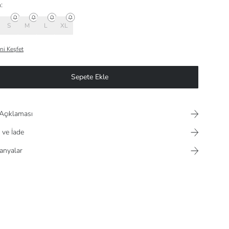
:
S
M
L
XL
ni Keşfet
Sepete Ekle
Açıklaması
 ve İade
nyalar