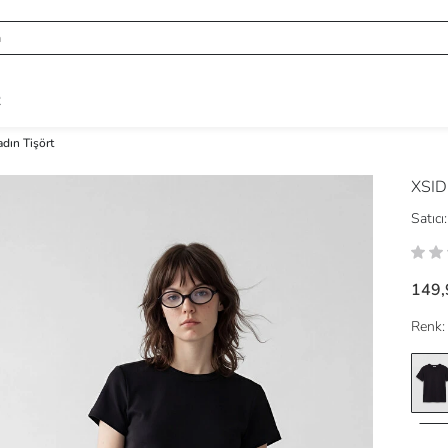
R
ın Tişört
XSI
Satıcı:
149,
Renk: