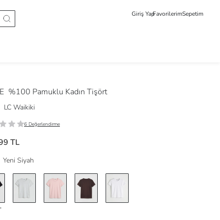
Giriş Yap
Favorilerim
Sepetim
DE
%100 Pamuklu Kadın Tişört
LC Waikiki
6 Değerlendirme
99 TL
Yeni Siyah