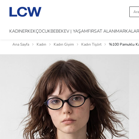
KADIN
ERKEK
ÇOCUK
BEBEK
EV | YAŞAM
FIRSAT ALANI
MARKALA
Ana Sayfa
Kadın
Kadın Giyim
Kadın Tişört
%100 Pamuklu Kad