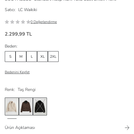
Satıcı:
LC Waikiki
0 Değerlendirme
2.299,99 TL
Beden:
S
M
L
XL
2XL
Bedenini Keşfet
Renk:
Taş Rengi
Ürün Açıklaması