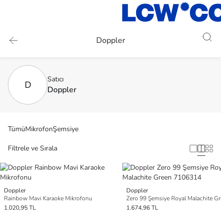
Doppler
Satıcı
D
Doppler
Tümü
Mikrofon
Şemsiye
Filtrele ve Sırala
Doppler
Doppler
Rainbow Mavi Karaoke Mikrofonu
1.020,95 TL
1.674,96 TL