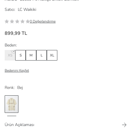
Satıcı:
LC Waikiki
0 Değerlendirme
899,99 TL
Beden:
XS
S
M
L
XL
Bedenini Keşfet
Renk:
Bej
Ürün Açıklaması