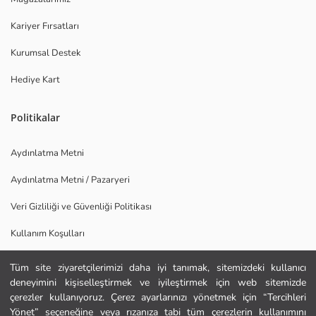
Kariyer Fırsatları
Kurumsal Destek
Hediye Kart
Politikalar
Aydınlatma Metni
Aydınlatma Metni / Pazaryeri
Veri Gizliliği ve Güvenliği Politikası
Kullanım Koşulları
Uygulamamızı İndirin
Tüm site ziyaretçilerimizi daha iyi tanımak, sitemizdeki kullanıcı
deneyimini kişiselleştirmek ve iyileştirmek için web sitemizde
Ana Sayfa
çerezler kullanıyoruz. Çerez ayarlarınızı yönetmek için “Tercihleri
Yönet” seçeneğine veya rızanıza tabi tüm çerezlerin kullanımını