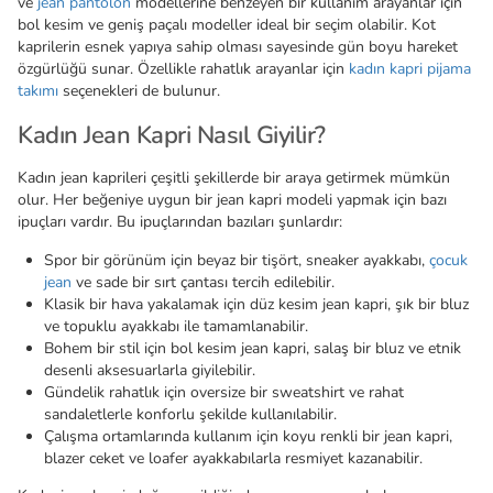
ve
jean pantolon
modellerine benzeyen bir kullanım arayanlar için
bol kesim ve geniş paçalı modeller ideal bir seçim olabilir. Kot
kaprilerin esnek yapıya sahip olması sayesinde gün boyu hareket
özgürlüğü sunar. Özellikle rahatlık arayanlar için
kadın kapri pijama
takımı
seçenekleri de bulunur.
Kadın Jean Kapri Nasıl Giyilir?
Kadın jean kaprileri çeşitli şekillerde bir araya getirmek mümkün
olur. Her beğeniye uygun bir jean kapri modeli yapmak için bazı
ipuçları vardır. Bu ipuçlarından bazıları şunlardır:
Spor bir görünüm için beyaz bir tişört, sneaker ayakkabı,
çocuk
jean
ve sade bir sırt çantası tercih edilebilir.
Klasik bir hava yakalamak için düz kesim jean kapri, şık bir bluz
ve topuklu ayakkabı ile tamamlanabilir.
Bohem bir stil için bol kesim jean kapri, salaş bir bluz ve etnik
desenli aksesuarlarla giyilebilir.
Gündelik rahatlık için oversize bir sweatshirt ve rahat
sandaletlerle konforlu şekilde kullanılabilir.
Çalışma ortamlarında kullanım için koyu renkli bir jean kapri,
blazer ceket ve loafer ayakkabılarla resmiyet kazanabilir.