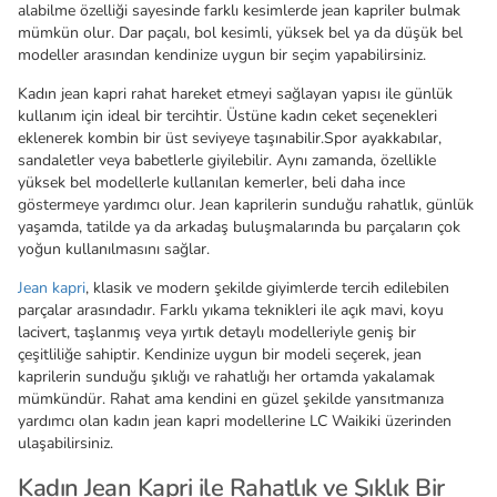
alabilme özelliği sayesinde farklı kesimlerde jean kapriler bulmak
mümkün olur. Dar paçalı, bol kesimli, yüksek bel ya da düşük bel
modeller arasından kendinize uygun bir seçim yapabilirsiniz.
Kadın jean kapri rahat hareket etmeyi sağlayan yapısı ile günlük
kullanım için ideal bir tercihtir. Üstüne kadın ceket seçenekleri
eklenerek kombin bir üst seviyeye taşınabilir.Spor ayakkabılar,
sandaletler veya babetlerle giyilebilir. Aynı zamanda, özellikle
yüksek bel modellerle kullanılan kemerler, beli daha ince
göstermeye yardımcı olur. Jean kaprilerin sunduğu rahatlık, günlük
yaşamda, tatilde ya da arkadaş buluşmalarında bu parçaların çok
yoğun kullanılmasını sağlar.
Jean kapri
, klasik ve modern şekilde giyimlerde tercih edilebilen
parçalar arasındadır. Farklı yıkama teknikleri ile açık mavi, koyu
lacivert, taşlanmış veya yırtık detaylı modelleriyle geniş bir
çeşitliliğe sahiptir. Kendinize uygun bir modeli seçerek, jean
kaprilerin sunduğu şıklığı ve rahatlığı her ortamda yakalamak
mümkündür. Rahat ama kendini en güzel şekilde yansıtmanıza
yardımcı olan kadın jean kapri modellerine LC Waikiki üzerinden
ulaşabilirsiniz.
Kadın Jean Kapri ile Rahatlık ve Şıklık Bir