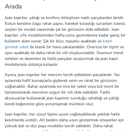
Arada
Jean kapriler, şıklığı ve konforu birleştiren nadir parçalardan biridir.
Kotun kendine özgü rahat yapısı, hareket kolaylığı sunarken özenle
seçilen bir model sayesinde şık bir görünüm elde edilebilir. Jean
kapriler, ofis modellerinden hafta sonu gezmelerine kadar geniş bir
kullanım alanı sunar. Şık bir bluz, topuklu ayakkabı ve
kadın
gömlek ceket
ile klasik bir hava yakalanabilir. Oversize bir tişört ve
spor ayakkabı ile daha rahat bir stil oluşturulabilir. Sezonun trend
renkleri ve desenleri ile farklı parçalar oluşturmak da jean kapri
modelleriyle oldukça kolaydır.
Ayrıca, jean kapriler her mevsim tercih edilebilen parçalardır. Yaz
aylarında hafif kumaşlarla giyilerek serin ve rahat bir görünüm
sağlanabilir. Bahar aylarında ise ince bir ceket veya kot mont ile
tamamlanarak mevsime uygun bir stil elde edilebilir. Farklı
aksesuarlar kullanarak jean kaprinin sunduğu rahatlığı ve şıklığı
kendi beğeninize göre yorumlamak mümkün olur.
Jean kapriler, her vücut tipine uyum sağlayabilecek şekilde farklı
kesimlerde üretilir. Alt bedeni daha uzun göstermek isteyenler için
yüksek bel ve düz paça modeller tercih edilebilir. Daha rahat