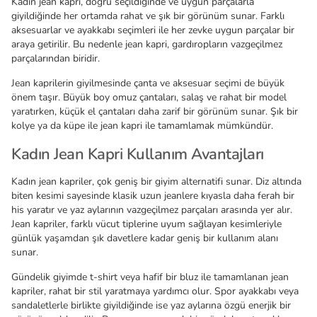
Kadın jean kapri, doğru seçildiğinde ve uygun parçalarla
giyildiğinde her ortamda rahat ve şık bir görünüm sunar. Farklı
aksesuarlar ve ayakkabı seçimleri ile her zevke uygun parçalar bir
araya getirilir. Bu nedenle jean kapri, gardıropların vazgeçilmez
parçalarından biridir.
Jean kaprilerin giyilmesinde çanta ve aksesuar seçimi de büyük
önem taşır. Büyük boy omuz çantaları, salaş ve rahat bir model
yaratırken, küçük el çantaları daha zarif bir görünüm sunar. Şık bir
kolye ya da küpe ile jean kapri ile tamamlamak mümkündür.
Kadın Jean Kapri Kullanım Avantajları
Kadın jean kapriler, çok geniş bir giyim alternatifi sunar. Diz altında
biten kesimi sayesinde klasik uzun jeanlere kıyasla daha ferah bir
his yaratır ve yaz aylarının vazgeçilmez parçaları arasında yer alır.
Jean kapriler, farklı vücut tiplerine uyum sağlayan kesimleriyle
günlük yaşamdan şık davetlere kadar geniş bir kullanım alanı
sunar.
Gündelik giyimde t-shirt veya hafif bir bluz ile tamamlanan jean
kapriler, rahat bir stil yaratmaya yardımcı olur. Spor ayakkabı veya
sandaletlerle birlikte giyildiğinde ise yaz aylarına özgü enerjik bir