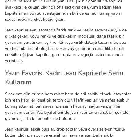
görünüm elde edilir. Bunun yanı sıra, şık bir gömlek ve topuklu
ayakkabı ile kullanıldığında ofis şıklığına da uyum sağlar. Jean
kaprilerin en büyük avantajlarından biri de esnek kumaş yapısı
sayesindeki hareket kolaylığıdır.
Jean kapriler aynı zamanda farklı renk ve kesim seçenekleriyle de
dikkat çeker. Koyu renkli ve düz kesim modeller, daha klasik bir
görünüm yaratırken; açık renkli veya yırtık detaylı tasarımlar, spor
ve dinamik bir stil oluşturur. Her yaş grubunun rahatlıkla tercih
edebileceği jean kapriler, gardıropların vazgeçilmezleri arasında
yerini alır.
Yazın Favorisi Kadın Jean Kaprilerle Serin
Kullanım
Sıcak yaz günlerinde hem rahat hem de stil sahibi olmak isteyenler
için jean kapriler ideal bir tercih olur. Hafif yapıları ve nefes alabilir
kumaş alternatifleri sayesinde serin kalmayı sağlarken, şık bir
görünüm sunar. Yaz kıyafetlerinde jean kaprilerle rahat bir şekilde
giymek için farklı öneriler de bulunur.
Jean kapriler, askılı bluzlar, crop toplar veya oversize t-shirtlerle
kullanıldığında spor ve enerjik bir hava yaratır. Daha şık bir