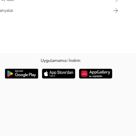
nyalar
Uygulamamızı İndirin
lik,40% Polyester,5% Yün,5% Diğer Elyaflar ; Regular Fit: Rahat, vücudu