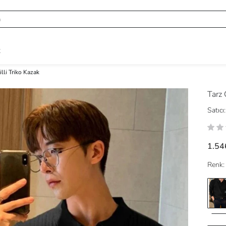
R
illi Triko Kazak
Tarz
Satıcı:
1.54
Renk: