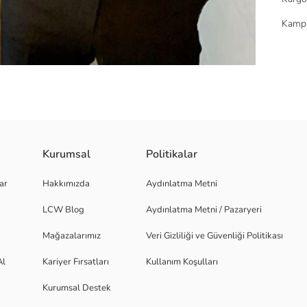
Kampa
Kurumsal
Politikalar
9cm(6'2'') Göğüs: 91cm(35in) Bel: 78cm(30in) Kalça: 95cm(37in) 50% Akri
ar
Hakkımızda
Aydınlatma Metni
t çekimlerinde renkler ışık farklılığından dolayı değişiklik gösterebilir. ;
LCW Blog
Aydınlatma Metni / Pazaryeri
Mağazalarımız
Veri Gizliliği ve Güvenliği Politikası
Al
Kariyer Fırsatları
Kullanım Koşulları
Kurumsal Destek