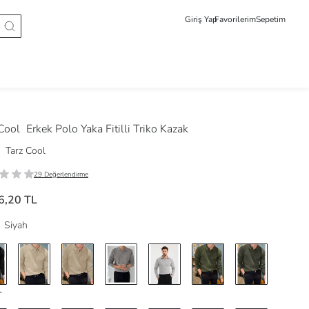
Giriş Yap
Favorilerim
Sepetim
 Cool
Erkek Polo Yaka Fitilli Triko Kazak
Tarz Cool
29 Değerlendirme
6,20 TL
Siyah