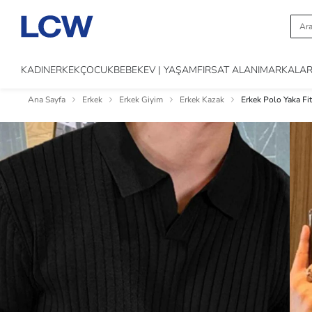
KADIN
ERKEK
ÇOCUK
BEBEK
EV | YAŞAM
FIRSAT ALANI
MARKALA
Ana Sayfa
Erkek
Erkek Giyim
Erkek Kazak
Erkek Polo Yaka Fit