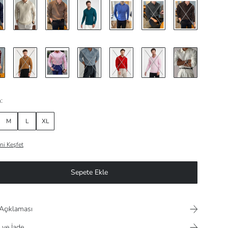
:
M
L
XL
ni Keşfet
Sepete Ekle
Açıklaması
 ve İade