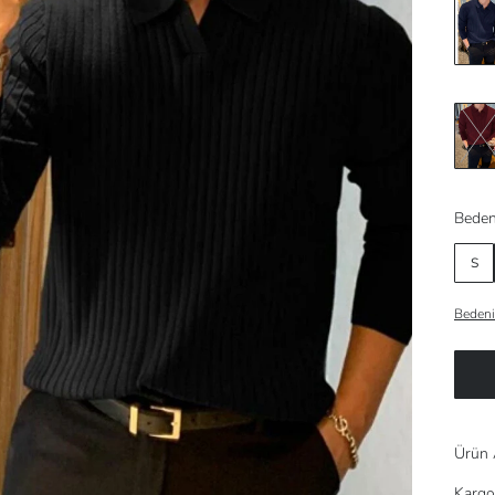
Beden
S
Bedeni
Ürün 
Kargo