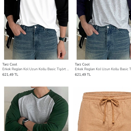
Tarz Cool
Tarz Cool
Erkek Reglan Kol Uzun Kollu Basic Tişört Süprem %100 Pamuk Bisiklet Yaka Rahat Kalıp
621,49 TL
621,49 TL