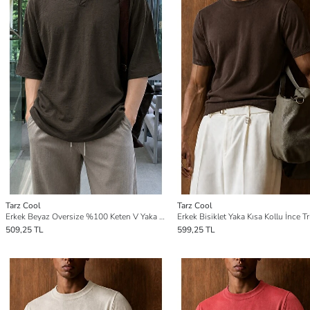
Tarz Cool
Tarz Cool
Erkek Beyaz Oversize %100 Keten V Yaka Kısa Kollu Tişört – Rahat Kalıp Yazlık Keten Tişört
509,25 TL
599,25 TL