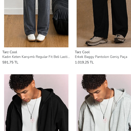
Tarz Cool
Tarz Cool
Kadın Keten Karışımlı Regular Fit Beli Lastikli Bağcıklı Yüksek Bel Günlük Pantolon
Erkek Baggy Pantolon Geniş Paça
591,75 TL
1.019,25 TL