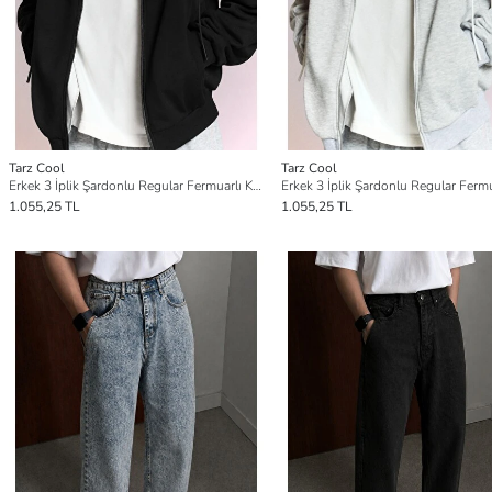
Tarz Cool
Tarz Cool
Erkek 3 İplik Şardonlu Regular Fermuarlı Kapüşonlu Sweatshirt – Kalın Kışlık Hoodie
1.055,25 TL
1.055,25 TL