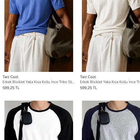
Tarz Cool
Tarz Cool
Erkek Bisiklet Yaka Kısa Kollu İnce Triko Slim Fit Günlük Triko Tişört
599,25 TL
599,25 TL