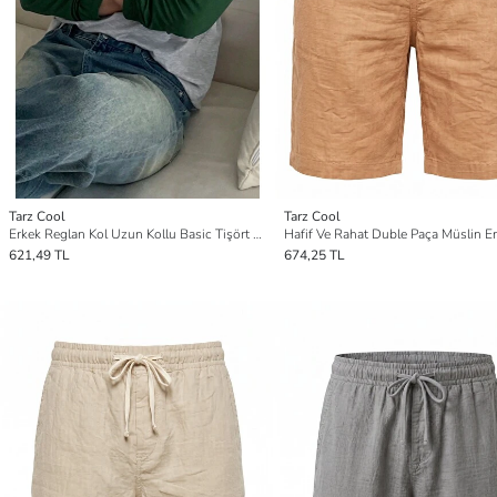
Tarz Cool
Tarz Cool
Erkek Reglan Kol Uzun Kollu Basic Tişört Süprem %100 Pamuk Bisiklet Yaka Rahat Kalıp
621,49 TL
674,25 TL