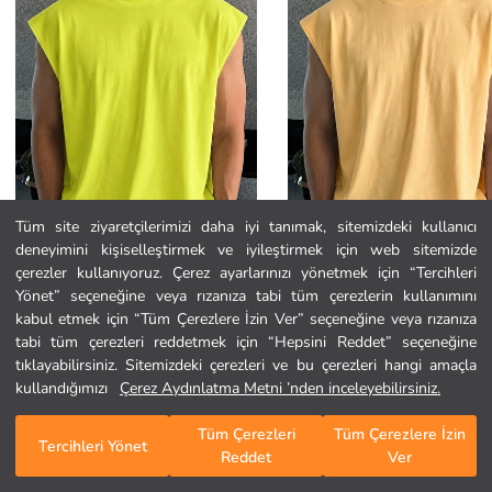
Tüm site ziyaretçilerimizi daha iyi tanımak, sitemizdeki kullanıcı
deneyimini kişiselleştirmek ve iyileştirmek için web sitemizde
Ana Sayfa
çerezler kullanıyoruz. Çerez ayarlarınızı yönetmek için “Tercihleri
Yönet” seçeneğine veya rızanıza tabi tüm çerezlerin kullanımını
kabul etmek için “Tüm Çerezlere İzin Ver” seçeneğine veya rızanıza
Kategoriler
tabi tüm çerezleri reddetmek için “Hepsini Reddet” seçeneğine
Tarz Cool
Tarz Cool
Erkek Oversize Kolsuz Tişört %100 Pamuk Süprem Basic Bisiklet Yaka
tıklayabilirsiniz. Sitemizdeki çerezleri ve bu çerezleri hangi amaçla
Sepetim
1
/
1167
454,02 TL
454,02 TL
kullandığımızı
Çerez Aydınlatma Metni ’nden inceleyebilirsiniz.
Tüm Çerezleri
Tüm Çerezlere İzin
Tercihleri Yönet
Reddet
Ver