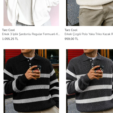
Tarz Cool
Tarz Cool
Erkek 3 İplik Şardonlu Regular Fermuarlı Kapüşonlu Sweatshirt – Kalın Kışlık Hoodie
1.055,25 TL
959,00 TL