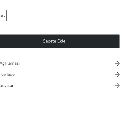
:
art
Sepete Ekle
Açıklaması
 ve İade
nyalar