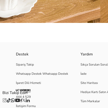
Destek
Yardım
Yapay lale demeti formundaki dekoratif obje, bir arada toplanmış saplar, 
Sipariş Takip
Sıkça Sorulan Sorul
Whatsapp Destek Whatsapp Destek
İade
Menşei:
İşaret Dili Hizmeti
Site Haritası
Satıcı:
Marka:
Hediye Kartı Satın 
Bizi Takip Edin
Cinsiyet:
444 4 529
Desen:
Tüm Markalar
Ürün Ebat:
İletişim Formu