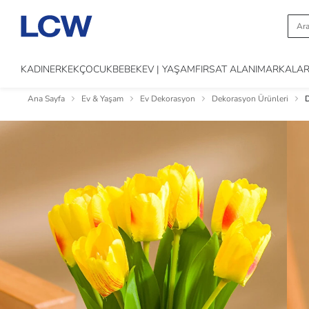
KADIN
ERKEK
ÇOCUK
BEBEK
EV | YAŞAM
FIRSAT ALANI
MARKALA
Ana Sayfa
Ev & Yaşam
Ev Dekorasyon
Dekorasyon Ürünleri
D