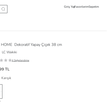
Giriş Yap
Favorilerim
Sepetim
 HOME
Dekoratif Yapay Çiçek 38 cm
LC Waikiki
4 Değerlendirme
99 TL
Karışık