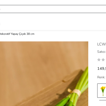
R
ekoratif Yapay Çiçek 38 cm
LCW
Satıcı:
149,
Renk: