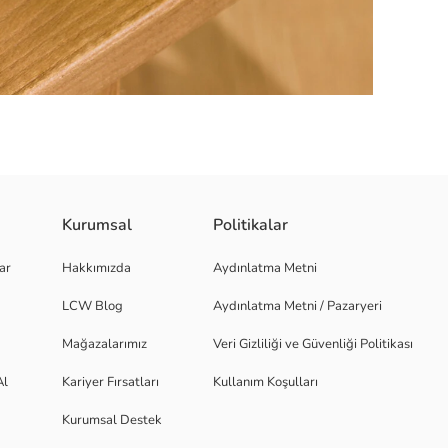
Kurumsal
Politikalar
yapraklar ve çiçeklerden oluşur. Yüksekliği 38 cm'dir.
ar
Hakkımızda
Aydınlatma Metni
LCW Blog
Aydınlatma Metni / Pazaryeri
Mağazalarımız
Veri Gizliliği ve Güvenliği Politikası
Al
Kariyer Fırsatları
Kullanım Koşulları
Kurumsal Destek