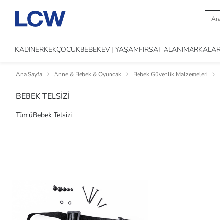
KADIN
ERKEK
ÇOCUK
BEBEK
EV | YAŞAM
FIRSAT ALANI
MARKALA
Ana Sayfa
Anne & Bebek & Oyuncak
Bebek Güvenlik Malzemeleri
BEBEK TELSİZİ
Tümü
Bebek Telsizi