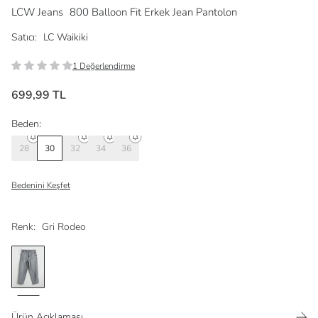
LCW Jeans
800 Balloon Fit Erkek Jean Pantolon
Satıcı:
LC Waikiki
1 Değerlendirme
699,99 TL
Beden:
28
30
32
34
36
Bedenini Keşfet
Renk:
Gri Rodeo
Ürün Açıklaması