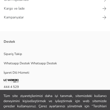
Kargo ve İade
Kampanyalar
Destek
Balloon fit jean pantolon; beli lastikli yapısı ve rahat ağ kesimi ile
Sipariş Takip
hareket özgürlüğü sunar.
Whatsapp Destek Whatsapp Destek
İşaret Dili Hizmeti
30
444 4 529
Tüm site ziyaretçilerimizi daha iyi tanımak, sitemizdeki kullanıcı
İletişim Formu
Ana Kumaş:
deneyimini kişiselleştirmek ve iyileştirmek için web sitemizde
Menşei:
444 4 529
çerezler kullanıyoruz. Çerez ayarlarınızı yönetmek için “Tercihleri
Satıcı: