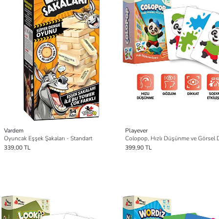
Vardem
Playever
Oyuncak Eşşek Şakaları - Standart
339,00 TL
399,90 TL