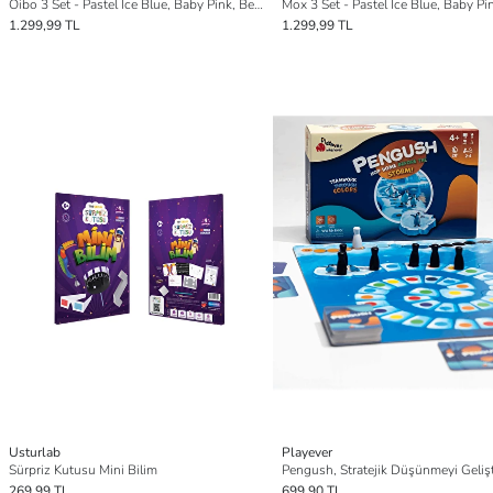
Oibo 3 Set - Pastel Ice Blue, Baby Pink, Beige
1.299,99 TL
1.299,99 TL
Usturlab
Playever
Sürpriz Kutusu Mini Bilim
269,99 TL
699,90 TL