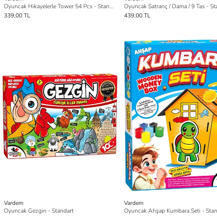
Oyuncak Hikayelerle Tower 54 Pcs - Standart
Oyuncak Satranç / Dama / 9 Tas - St
339,00 TL
439,00 TL
Vardem
Vardem
Oyuncak Gezgin - Standart
Oyuncak Ahşap Kumbara Seti - Stan