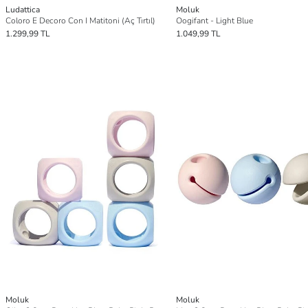
Ludattica
Moluk
Coloro E Decoro Con I Matitoni (Aç Tırtıl)
Oogifant - Light Blue
1.299,99 TL
1.049,99 TL
Moluk
Moluk