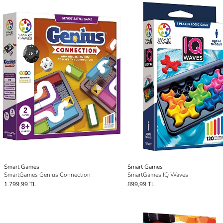
Smart Games
Smart Games
SmartGames Genius Connection
SmartGames IQ Waves
1.799,99 TL
899,99 TL