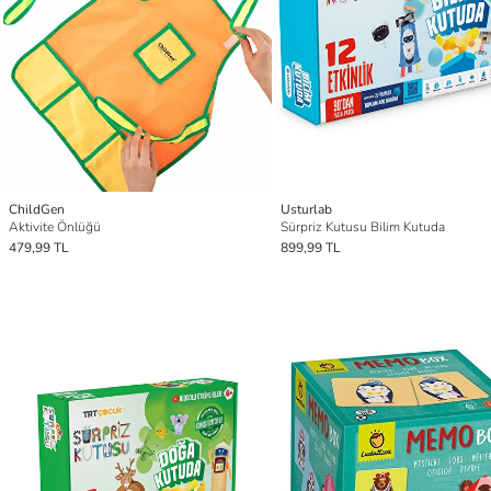
ChildGen
Usturlab
Aktivite Önlüğü
Sürpriz Kutusu Bilim Kutuda
479,99 TL
899,99 TL