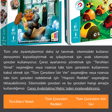
Tüm site ziyaretçilerimizi daha iyi tanımak, sitemizdeki kullanıcı
deneyimini kişiselleştirmek ve iyileştirmek için web sitemizde
Smart Games
Smart Games
Ana Sayfa
çerezler kullanıyoruz. Çerez ayarlarınızı yönetmek için “Tercihleri
SmartGames Break-Out - Zindandan Kaçış
SmartGames Logibugs
Yönet” seçeneğine veya rızanıza tabi tüm çerezlerin kullanımını
1.699,99 TL
999,99 TL
kabul etmek için “Tüm Çerezlere İzin Ver” seçeneğine veya rızanıza
Kategoriler
tabi tüm çerezleri reddetmek için “Hepsini Reddet” seçeneğine
tıklayabilirsiniz. Sitemizdeki çerezleri ve bu çerezleri hangi amaçla
Sepetim
1
/
215
kullandığımızı
Çerez Aydınlatma Metni ’nden inceleyebilirsiniz.
Tüm Çerezleri
Tüm Çerezlere İzin
Tercihleri Yönet
Reddet
Ver