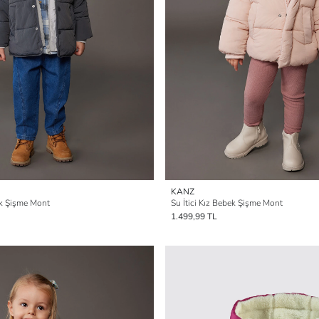
KANZ
ek Şişme Mont
Su İtici Kız Bebek Şişme Mont
1.499,99 TL