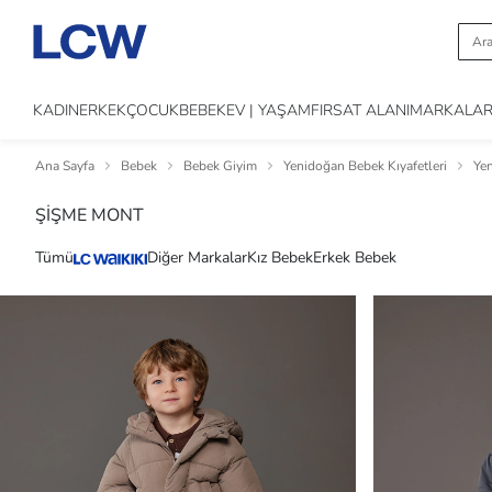
KADIN
ERKEK
ÇOCUK
BEBEK
EV | YAŞAM
FIRSAT ALANI
MARKALA
Ana Sayfa
Bebek
Bebek Giyim
Yenidoğan Bebek Kıyafetleri
Ye
ŞİŞME MONT
Tümü
Diğer Markalar
Kız Bebek
Erkek Bebek