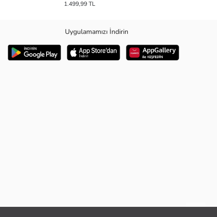
1.499,99 TL
Uygulamamızı İndirin
1
/
12