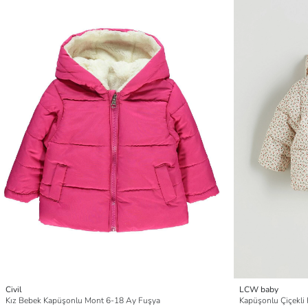
Civil
LCW baby
Kız Bebek Kapüşonlu Mont 6-18 Ay Fuşya
Kapüşonlu Çiçekli