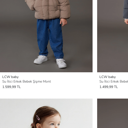
LCW baby
LCW baby
Su İtici Erkek Bebek Şişme Mont
Su İtici Erkek Beb
1.599,99 TL
1.499,99 TL