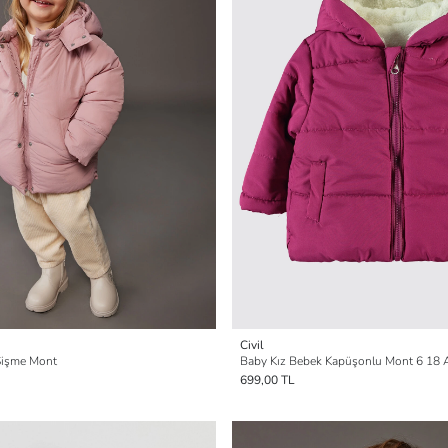
Civil
 Şişme Mont
Baby Kız Bebek Kapüşonlu Mont 6 18 
699,00 TL