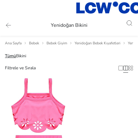
Yenidoğan Bikini
Ana Sayfa
Bebek
Bebek Giyim
Yenidoğan Bebek Kıyafetleri
Yenid
Tümü
Bikini
Filtrele ve Sırala