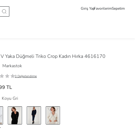
Giriş Yap
Favorilerim
Sepetim
V Yaka Düğmeli Triko Crop Kadın Hırka 4616170
Markastok
0 Değerlendirme
99 TL
Koyu Gri