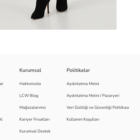
Kurumsal
Politikalar
 100 Soft Akrilik Yaka Bilgisi : V YakaKapama Bilgisi : Düğme Kol Bilgis
ar
Hakkımızda
Aydınlatma Metni
LCW Blog
Aydınlatma Metni / Pazaryeri
Mağazalarımız
Veri Gizliliği ve Güvenliği Politikası
Al
Kariyer Fırsatları
Kullanım Koşulları
Kurumsal Destek