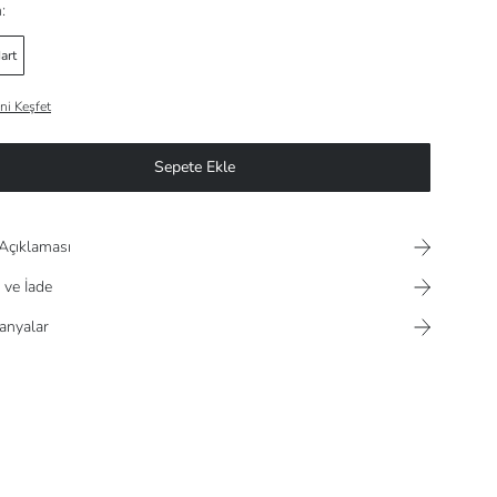
:
art
ni Keşfet
Sepete Ekle
Açıklaması
 ve İade
nyalar