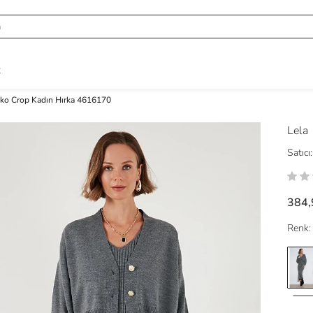
R
iko Crop Kadın Hırka 4616170
Lela
Satıcı:
384,
Renk: