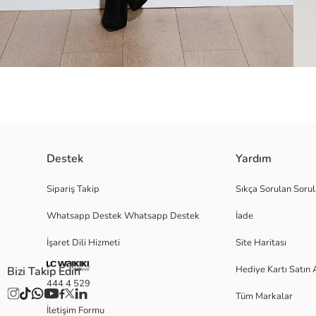
Destek
Yardım
Marka : Lela Model : Crop Hırka Giyim Tarzı : Günlük/Casual Materyal : %
Sipariş Takip
Sıkça Sorulan Sorul
Basen : 89 cm / Beden : OneSizeÜretim Yeri : Türkiye
Whatsapp Destek Whatsapp Destek
İade
İşaret Dili Hizmeti
Site Haritası
Satıcı:
Marka:
Hediye Kartı Satın 
Bizi Takip Edin
Cinsiyet:
444 4 529
Kalıp:
Tüm Markalar
Kumaş:
İletişim Formu
Kalınlık: