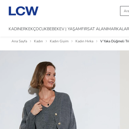
KADIN
ERKEK
ÇOCUK
BEBEK
EV | YAŞAM
FIRSAT ALANI
MARKALA
Ana Sayfa
Kadın
Kadın Giyim
Kadın Hırka
V Yaka Düğmeli Tr