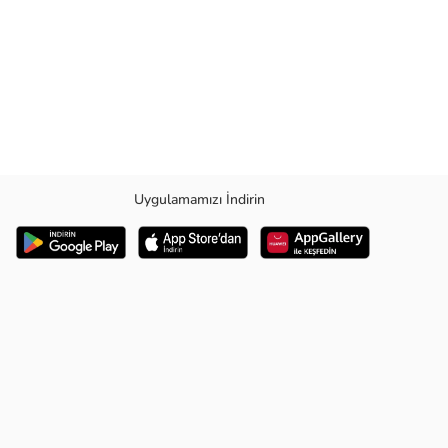
Uygulamamızı İndirin
i : Uzun KolManken Ölçüsü : Boy : 1.78 cm / Göğüs : 81 cm / Bel : 60 cm /