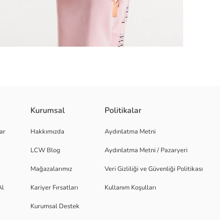
Kurumsal
Politikalar
5 cm (1-3 cm arası değişkenlik gösterebilir.) Genişlik: 10 cm (1-3 cm aras
ar
Hakkımızda
Aydınlatma Metni
2 Bölmeli Ürünlerin renk ve dokuları stüdyo ışığında farklılık gösterebilir
LCW Blog
Aydınlatma Metni / Pazaryeri
Mağazalarımız
Veri Gizliliği ve Güvenliği Politikası
Al
Kariyer Fırsatları
Kullanım Koşulları
Kurumsal Destek