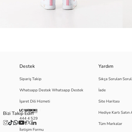
Destek
Yardım
Ürün Özellikleri En: 30 cm (1-3 cm arası değişkenlik gösterebilir.) Boy: 3
Sipariş Takip
Sıkça Sorulan Sorul
gösterebilir.) Sap: Ayarlanabilir Fermuarla kapama özelliği bulunmaktadır 
Whatsapp Destek Whatsapp Destek
İade
İşaret Dili Hizmeti
Site Haritası
Satıcı:
Marka:
Hediye Kartı Satın 
Bizi Takip Edin
Cinsiyet:
444 4 529
Desen:
Tüm Markalar
İletişim Formu