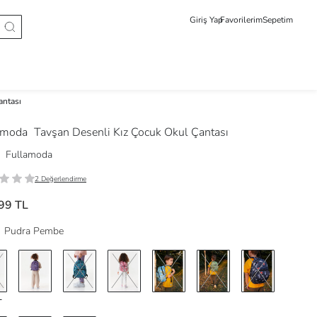
Giriş Yap
Favorilerim
Sepetim
antası
amoda
Tavşan Desenli Kız Çocuk Okul Çantası
Fullamoda
2 Değerlendirme
99 TL
Pudra Pembe