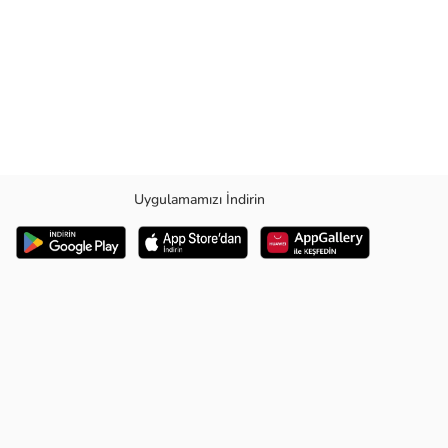
Uygulamamızı İndirin
ı değişkenlik gösterebilir.) Sap Uzunluğu: 30 cm (1-3 cm arası değişkenlik
.