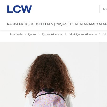
KADIN
ERKEK
ÇOCUK
BEBEK
EV | YAŞAM
FIRSAT ALANI
MARKALA
Ana Sayfa
Çocuk
Çocuk Aksesuar
Erkek Çocuk Aksesuar
Erk