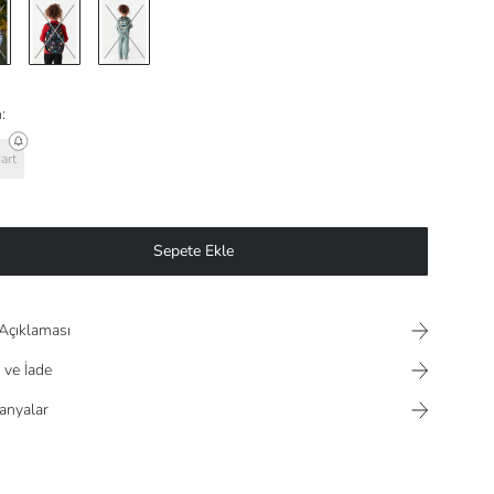
:
art
Sepete Ekle
Açıklaması
 ve İade
nyalar