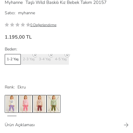
Myhanne
Taşlı Wild Baskılı Kız Bebek Takım 20157
Satıcı:
myhanne
0 Değerlendirme
1.195,00 TL
Beden:
1-2 Yaş
2-3 Yaş
3-4 Yaş
4-5 Yaş
Renk:
Ekru
Ürün Açıklaması