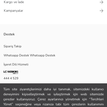
Kargo ve İade
Kampanyalar
Destek
%95 pamuk ve %5 Elastan kumaş karışımıyla üretilen kız çocuk takımı,
Sipariş Takip
yumuşak dokusu ve esnek yapısıyla boyu konfor sağlar.
Whatsapp Destek Whatsapp Destek
İşaret Dili Hizmeti
Satıcı:
Marka:
Cinsiyet:
444 4 529
Bel Fiti:
İletişim Formu
Tüm site ziyaretçilerimizi daha iyi tanımak, sitemizdeki kullanıcı
deneyimini kişiselleştirmek ve iyileştirmek için web sitemizde
444 4 529
çerezler kullanıyoruz. Çerez ayarlarınızı yönetmek için “Tercihleri
Yönet” seçeneğine veya rızanıza tabi tüm çerezlerin kullanımını