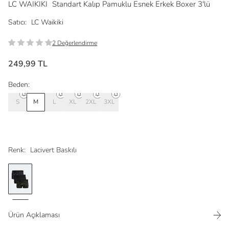
LC WAIKIKI
Standart Kalıp Pamuklu Esnek Erkek Boxer 3'lü
Satıcı:
LC Waikiki
2 Değerlendirme
249,99 TL
Beden:
S
M
L
XL
2XL
3XL
Renk:
Lacivert Baskılı
Ürün Açıklaması