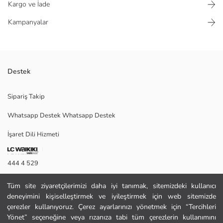
Kargo ve İade
Kampanyalar
Destek
Pamuklu esnek kumaştan üretilmiştir ve kumaşın esnekliği sayesinde
Sipariş Takip
vücudu sarar ve rahat bir kullanım sağlar.
Whatsapp Destek Whatsapp Destek
İşaret Dili Hizmeti
Ana Kumaş Lacivert Baskılı:
Ana Kumaş Yeni Siyah:
Ana Kumaş Yeşil Baskılı:
444 4 529
Menşei:
Satıcı:
İletişim Formu
Marka:
Tüm site ziyaretçilerimizi daha iyi tanımak, sitemizdeki kullanıcı
Cinsiyet:
deneyimini kişiselleştirmek ve iyileştirmek için web sitemizde
444 4 529
Kalıp:
çerezler kullanıyoruz. Çerez ayarlarınızı yönetmek için “Tercihleri
Desen:
Yönet” seçeneğine veya rızanıza tabi tüm çerezlerin kullanımını