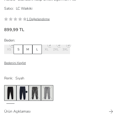
Satıcı:
LC Waikiki
1 Değerlendirme
899,99 TL
Beden:
XS
S
M
L
XL
2XL
3XL
Bedenini Keşfet
Renk:
Sıyah
Ürün Açıklaması