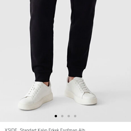
XSIDE
Standart Kalıp Erkek Eşofman Altı