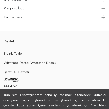
Kargo ve İade
Kampanyalar
Destek
Geniş paçalı ve beli lastikli kadın eşofman altı, taş detaylıdır ve interlok
Sipariş Takip
kumaştan üretilmiştir.
Whatsapp Destek Whatsapp Destek
İşaret Dili Hizmeti
M
444 4 529
Tüm site ziyaretçilerimizi daha iyi tanımak, sitemizdeki kullanıcı
İletişim Formu
Ana Kumaş:
deneyimini kişiselleştirmek ve iyileştirmek için web sitemizde
Satıcı:
444 4 529
çerezler kullanıyoruz. Çerez ayarlarınızı yönetmek için “Tercihleri
Marka: