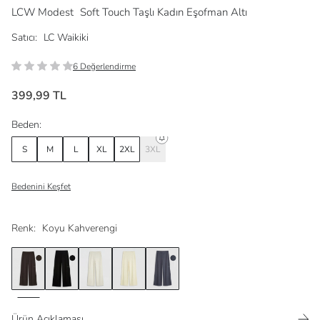
LCW Modest
Soft Touch Taşlı Kadın Eşofman Altı
Satıcı:
LC Waikiki
6 Değerlendirme
399,99 TL
Beden:
S
M
L
XL
2XL
3XL
Bedenini Keşfet
Renk:
Koyu Kahverengi
Ürün Açıklaması