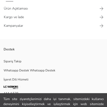
Ürün Açıklaması
Kargo ve İade
Kampanyalar
Destek
Slim Fit Uzun Kollu Kolay Ütü Teri Emen Nefes Alan Doku Kravatlık
Sipariş Takip
Dört Mevsim Taş Renk Erkek Gömlek
Whatsapp Destek Whatsapp Destek
İşaret Dili Hizmeti
Satıcı:
Marka:
Cinsiyet:
444 4 529
Kalıp:
Tüm site ziyaretçilerimizi daha iyi tanımak, sitemizdeki kullanıcı
Paket İçeriği:
İletişim Formu
deneyimini kişiselleştirmek ve iyileştirmek için web sitemizde