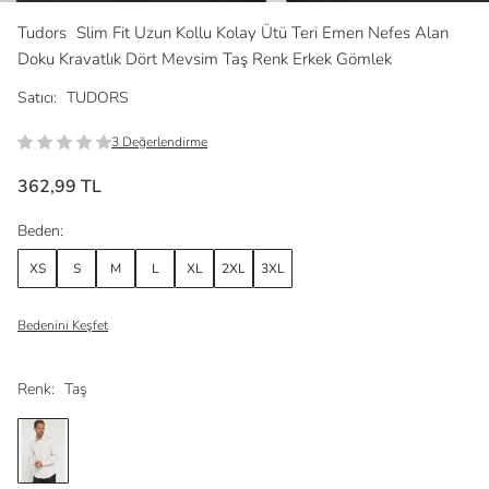
Tudors
Slim Fit Uzun Kollu Kolay Ütü Teri Emen Nefes Alan
Doku Kravatlık Dört Mevsim Taş Renk Erkek Gömlek
Satıcı:
TUDORS
3 Değerlendirme
362,99 TL
Beden:
XS
S
M
L
XL
2XL
3XL
Bedenini Keşfet
Renk:
Taş