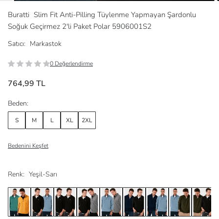
Buratti
Slim Fit Anti-Pilling Tüylenme Yapmayan Şardonlu
Soğuk Geçirmez 2'li Paket Polar 5906001S2
Satıcı:
Markastok
0 Değerlendirme
764,99 TL
Beden:
S
M
L
XL
2XL
Bedenini Keşfet
Renk:
Yeşil-Sarı