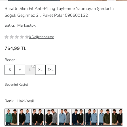
Buratti
Slim Fit Anti-Pilling Tüylenme Yapmayan Şardonlu
Soğuk Geçirmez 2'li Paket Polar 5906001S2
Satıcı:
Markastok
0 Değerlendirme
764,99 TL
Beden:
S
M
L
XL
2XL
Bedenini Keşfet
Renk:
Haki-Yeşil