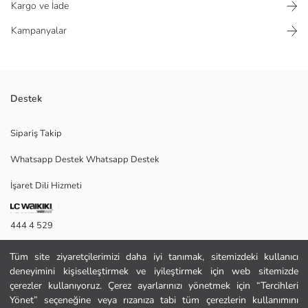
Kargo ve İade
Kampanyalar
Destek
Sandal ağacı kokuludur, şişenin içerisinde mum bulunmaktadır.
Sipariş Takip
Whatsapp Destek Whatsapp Destek
Menşei:
İşaret Dili Hizmeti
Satıcı:
Marka:
Cinsiyet:
444 4 529
Koku Tipi:
Koleksiyon:
İletişim Formu
Desen:
Tüm site ziyaretçilerimizi daha iyi tanımak, sitemizdeki kullanıcı
Hacim:
deneyimini kişiselleştirmek ve iyileştirmek için web sitemizde
444 4 529
çerezler kullanıyoruz. Çerez ayarlarınızı yönetmek için “Tercihleri
Yönet” seçeneğine veya rızanıza tabi tüm çerezlerin kullanımını