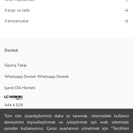
Kargo ve İade
Kampanyalar
Destek
Gömlek yaka ve uzun kollu erkek gömlek, yüksek pamuk içeren keten
Sipariş Takip
karışımlı kumaştan üretilmiştir. Önden düğme kapamalıdır.
Whatsapp Destek Whatsapp Destek
İşaret Dili Hizmeti
M
444 4 529
Tüm site ziyaretçilerimizi daha iyi tanımak, sitemizdeki kullanıcı
İletişim Formu
Ana Kumaş:
deneyimini kişiselleştirmek ve iyileştirmek için web sitemizde
Menşei:
444 4 529
çerezler kullanıyoruz. Çerez ayarlarınızı yönetmek için “Tercihleri
Satıcı: