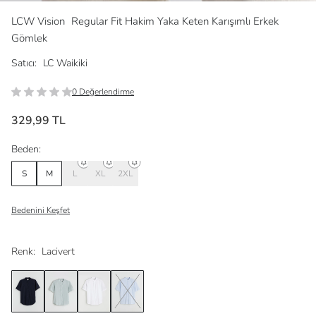
LCW Vision
Regular Fit Hakim Yaka Keten Karışımlı Erkek
Gömlek
Satıcı:
LC Waikiki
0 Değerlendirme
329,99 TL
Beden:
S
M
L
XL
2XL
Bedenini Keşfet
Renk:
Lacivert