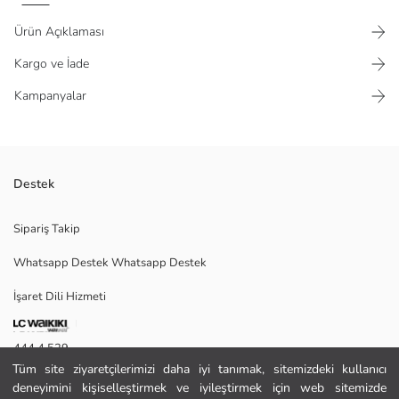
Ürün Açıklaması
Kargo ve İade
Kampanyalar
Destek
Keten karışımlı kumaştan üretilen erkek gömlek, hakim yaka ve kısa
Sipariş Takip
kolludur. Önden düğme kapamalıdır.
Whatsapp Destek Whatsapp Destek
İşaret Dili Hizmeti
M
444 4 529
Tüm site ziyaretçilerimizi daha iyi tanımak, sitemizdeki kullanıcı
İletişim Formu
Ana Kumaş:
deneyimini kişiselleştirmek ve iyileştirmek için web sitemizde