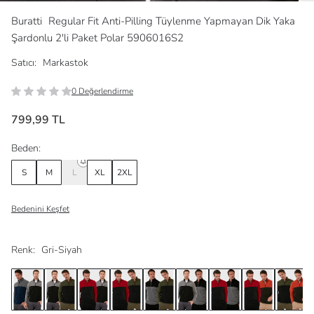
Buratti
Regular Fit Anti-Pilling Tüylenme Yapmayan Dik Yaka
Şardonlu 2'li Paket Polar 5906016S2
Satıcı:
Markastok
0 Değerlendirme
799,99 TL
Beden:
S
M
L
XL
2XL
Bedenini Keşfet
Renk:
Gri-Siyah