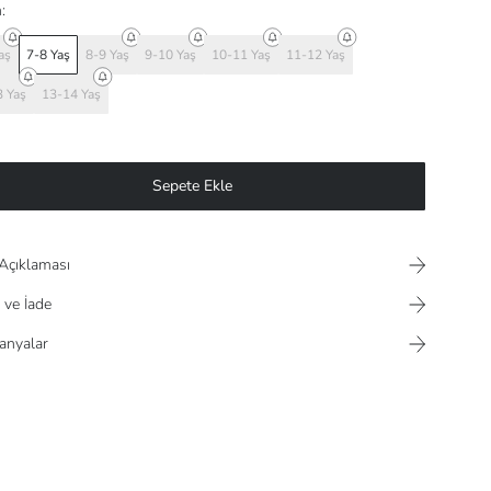
:
aş
7-8 Yaş
8-9 Yaş
9-10 Yaş
10-11 Yaş
11-12 Yaş
 Yaş
13-14 Yaş
Sepete Ekle
Açıklaması
 ve İade
nyalar