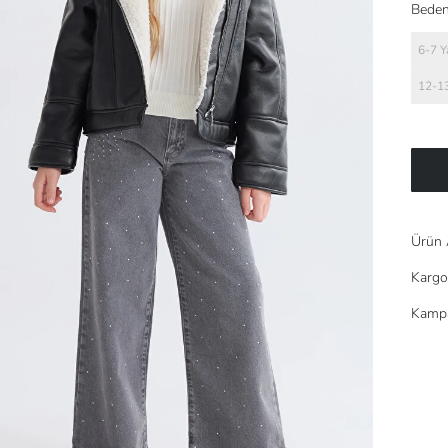
Beden
6-7 Y
12-13
Ürün 
Kargo
Kampa