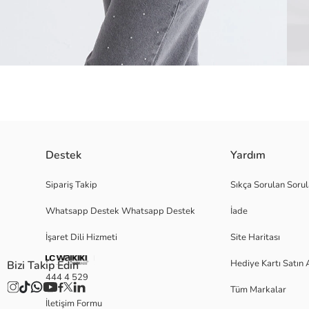
Destek
Yardım
Pelüş yakalı ve fermuar kapamalı kız çocuk kaban, suni deriden üretilmiş
Sipariş Takip
Sıkça Sorulan Sorul
Whatsapp Destek Whatsapp Destek
İade
Kaplama:
İşaret Dili Hizmeti
Site Haritası
Zemin Kumaşı:
İç Kumaş:
Hediye Kartı Satın 
Bizi Takip Edin
Menşei:
444 4 529
Satıcı:
Tüm Markalar
Marka:
İletişim Formu
Cinsiyet: