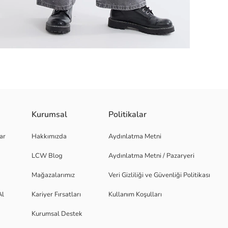
Kurumsal
Politikalar
tir. Uzun kollu modelin yan cepleri bulunur.
ar
Hakkımızda
Aydınlatma Metni
LCW Blog
Aydınlatma Metni / Pazaryeri
Mağazalarımız
Veri Gizliliği ve Güvenliği Politikası
Al
Kariyer Fırsatları
Kullanım Koşulları
Kurumsal Destek