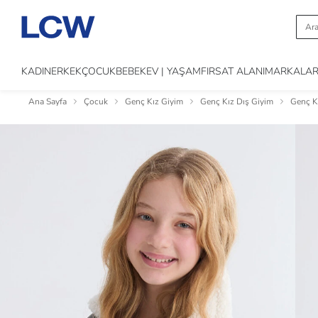
KADIN
ERKEK
ÇOCUK
BEBEK
EV | YAŞAM
FIRSAT ALANI
MARKALA
Ana Sayfa
Çocuk
Genç Kız Giyim
Genç Kız Dış Giyim
Genç K