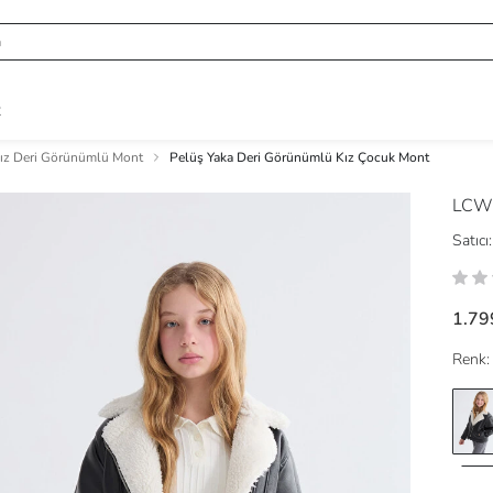
R
ız Deri Görünümlü Mont
Pelüş Yaka Deri Görünümlü Kız Çocuk Mont
LCW
Satıcı:
1.79
Renk: