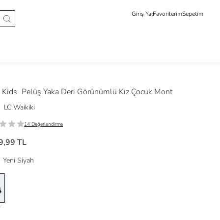
Giriş Yap
Favorilerim
Sepetim
 Kids
Pelüş Yaka Deri Görünümlü Kız Çocuk Mont
LC Waikiki
14 Değerlendirme
9,99 TL
Yeni Siyah