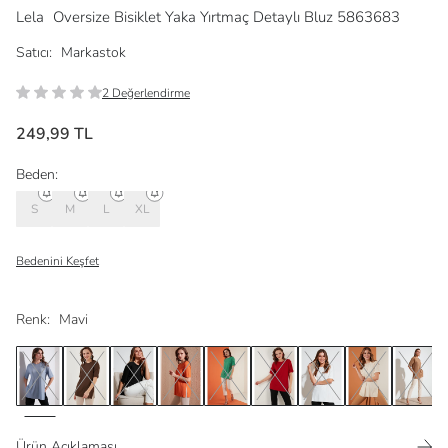
Lela
Oversize Bisiklet Yaka Yırtmaç Detaylı Bluz 5863683
Satıcı:
Markastok
2 Değerlendirme
249,99 TL
Beden:
S
M
L
XL
Bedenini Keşfet
Renk:
Mavi
Ürün Açıklaması