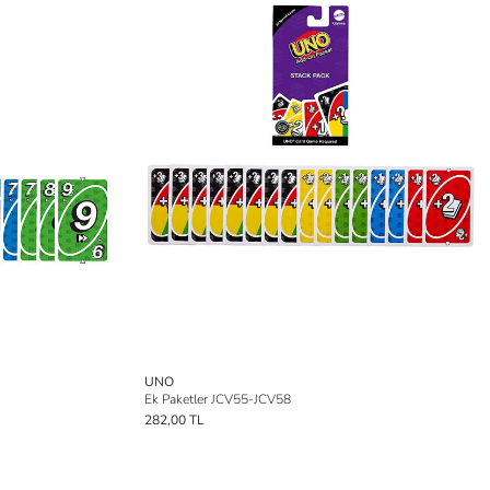
UNO
Ek Paketler JCV55-JCV58
282,00 TL