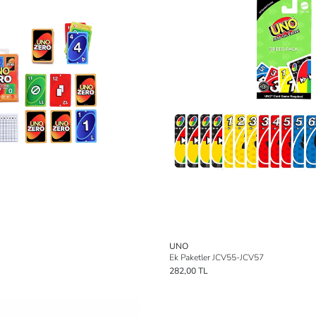
UNO
Ek Paketler JCV55-JCV57
282,00 TL