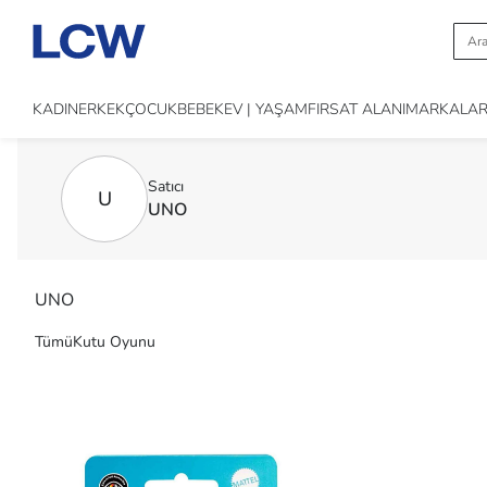
KADIN
ERKEK
ÇOCUK
BEBEK
EV | YAŞAM
FIRSAT ALANI
MARKALA
Satıcı
U
UNO
UNO
Tümü
Kutu Oyunu