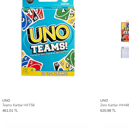
UNO
UNO
Teams Kartlar HXT58
Zero Kartlar JHH48
461,01 TL
620,98 TL