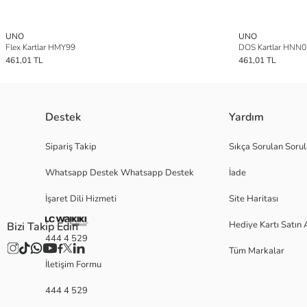
UNO
UNO
Flex Kartlar HMY99
DOS Kartlar HNN0
461,01 TL
461,01 TL
Destek
Yardım
Sipariş Takip
Sıkça Sorulan Sorul
Whatsapp Destek Whatsapp Destek
İade
İşaret Dili Hizmeti
Site Haritası
Hediye Kartı Satın 
Bizi Takip Edin
444 4 529
Tüm Markalar
İletişim Formu
444 4 529