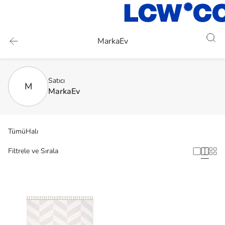
MarkaEv
Satıcı
M
MarkaEv
Tümü
Halı
Filtrele ve Sırala