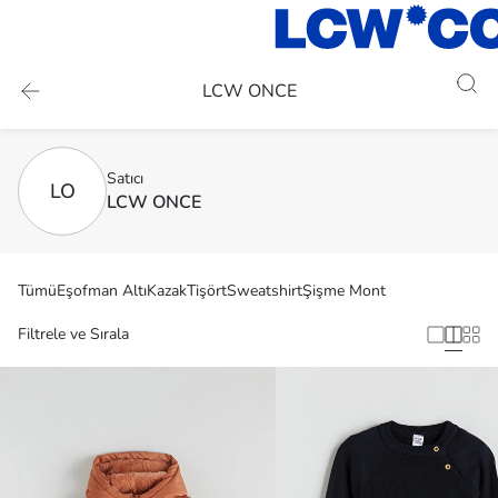
LCW ONCE
Satıcı
LO
LCW ONCE
Tümü
Eşofman Altı
Kazak
Tişört
Sweatshirt
Şişme Mont
Filtrele ve Sırala