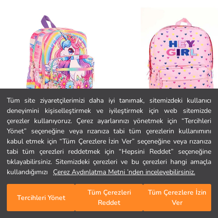
Tüm site ziyaretçilerimizi daha iyi tanımak, sitemizdeki kullanıcı
deneyimini kişiselleştirmek ve iyileştirmek için web sitemizde
Ana Sayfa
çerezler kullanıyoruz. Çerez ayarlarınızı yönetmek için “Tercihleri
Yönet” seçeneğine veya rızanıza tabi tüm çerezlerin kullanımını
kabul etmek için “Tüm Çerezlere İzin Ver” seçeneğine veya rızanıza
Kategoriler
tabi tüm çerezleri reddetmek için “Hepsini Reddet” seçeneğine
Kaukko
Kaukko
Kids Sırt Çantası Layer L5249
Punch Sırt Çantası Pink K1736
tıklayabilirsiniz. Sitemizdeki çerezleri ve bu çerezleri hangi amaçla
Sepetim
1
/
100
1.999,90 TL
2.179,90 TL
kullandığımızı
Çerez Aydınlatma Metni ’nden inceleyebilirsiniz.
Tüm Çerezleri
Tüm Çerezlere İzin
Tercihleri Yönet
Reddet
Ver