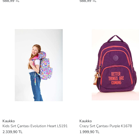
588,99 TL
588,99 TL
Kaukko
Kaukko
Kids Sırt Çantası Evolution Heart L5191
Crazy Sırt Çantası Purple K1678
2.339,90 TL
1.999,90 TL