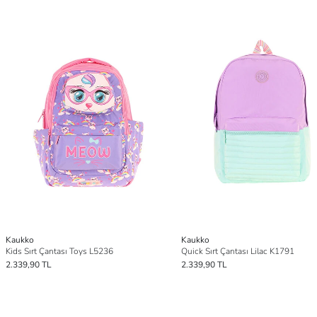
Kaukko
Kaukko
Kids Sırt Çantası Toys L5236
Quick Sırt Çantası Lilac K1791
2.339,90 TL
2.339,90 TL