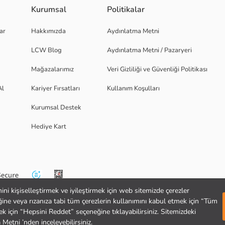
Kurumsal
Politikalar
ar
Hakkımızda
Aydınlatma Metni
LCW Blog
Aydınlatma Metni / Pazaryeri
Mağazalarımız
Veri Gizliliği ve Güvenliği Politikası
Al
Kariyer Fırsatları
Kullanım Koşulları
Kurumsal Destek
Hediye Kart
mini kişiselleştirmek ve iyileştirmek için web sitemizde çerezler
ğine veya rızanıza tabi tüm çerezlerin kullanımını kabul etmek için “Tüm
k için “Hepsini Reddet” seçeneğine tıklayabilirsiniz. Sitemizdeki
Metni ’nden inceleyebilirsiniz.