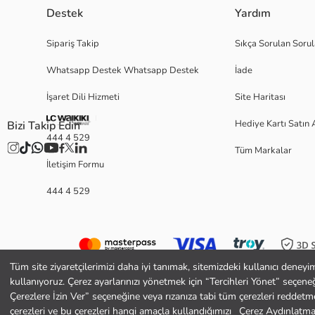
Destek
Yardım
Sipariş Takip
Sıkça Sorulan Sorul
Whatsapp Destek Whatsapp Destek
İade
İşaret Dili Hizmeti
Site Haritası
Hediye Kartı Satın 
Bizi Takip Edin
444 4 529
Tüm Markalar
İletişim Formu
444 4 529
Tüm site ziyaretçilerimizi daha iyi tanımak, sitemizdeki kullanıcı deneyi
kullanıyoruz. Çerez ayarlarınızı yönetmek için “Tercihleri Yönet” seçene
Çerezlere İzin Ver” seçeneğine veya rızanıza tabi tüm çerezleri reddetme
TÃ¼rkiye
Ülke Değiştir
çerezleri ve bu çerezleri hangi amaçla kullandığımızı
Çerez Aydınlatma 