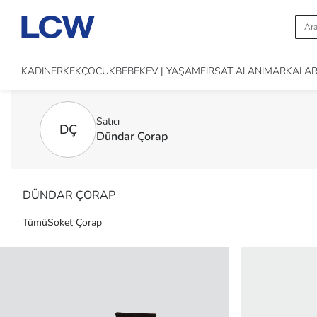
KADIN
ERKEK
ÇOCUK
BEBEK
EV | YAŞAM
FIRSAT ALANI
MARKALA
Satıcı
DÇ
Dündar Çorap
DÜNDAR ÇORAP
Tümü
Soket Çorap