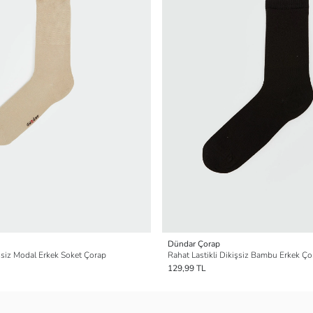
Dündar Çorap
işsiz Modal Erkek Soket Çorap
Rahat Lastikli Dikişsiz Bambu Erkek Ço
129,99 TL