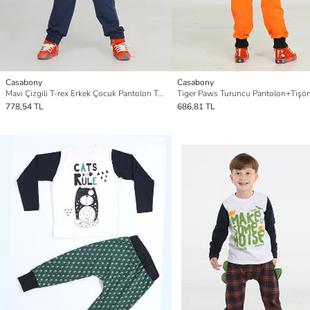
Casabony
Casabony
Mavi Çizgili T-rex Erkek Çocuk Pantolon Takım
Tiger Paws Turuncu Pantolon+Tişör
778,54 TL
686,81 TL