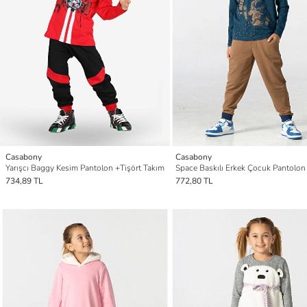
Casabony
Casabony
Yarışcı Baggy Kesim Pantolon +Tişört Takım
Space Baskılı Erkek Çocuk Pantolon
734,89 TL
772,80 TL