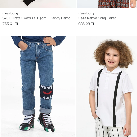
Casabony
Casabony
Skull Pirate Oversize Tişört + Baggy Pantolon Takım
Casa Kahve Kolej Ceket
755,61 TL
986,08 TL