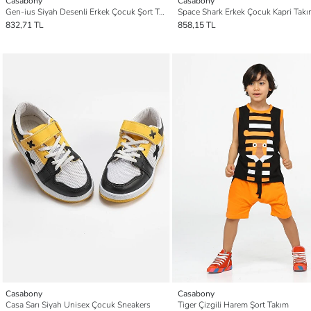
Casabony
Casabony
Gen-ius Siyah Desenli Erkek Çocuk Şort Takım
Space Shark Erkek Çocuk Kapri Tak
832,71 TL
858,15 TL
Casabony
Casabony
Casa Sarı Siyah Unisex Çocuk Sneakers
Tiger Çizgili Harem Şort Takım