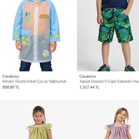
Casabony
Casabony
Kendin Tasarla Erkek Çocuk Yağmurluk
858,80 TL
1.317,44 TL