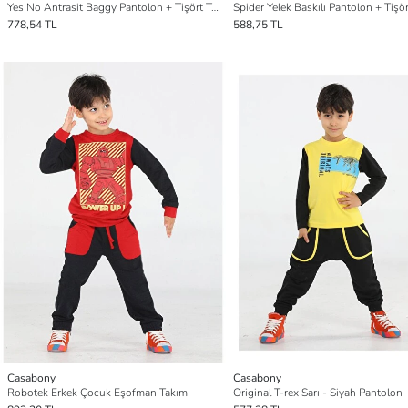
Yes No Antrasit Baggy Pantolon + Tişört Takım
Spider Yelek Baskılı Pantolon + Tişö
778,54 TL
588,75 TL
Casabony
Casabony
Robotek Erkek Çocuk Eşofman Takım