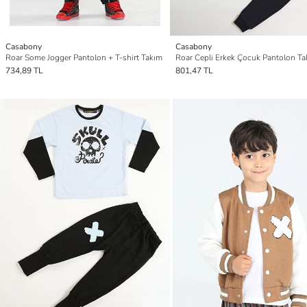
Casabony
Casabony
Roar Some Jogger Pantolon + T-shirt Takım
Roar Cepli Erkek Çocuk Pantolon T
734,89 TL
801,47 TL