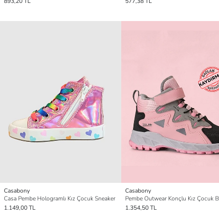
893,20 TL
577,38 TL
Casabony
Casabony
Casa Pembe Hologramlı Kız Çocuk Sneaker
Pembe Outwear Konçlu Kız Çocuk B
1.149,00 TL
1.354,50 TL