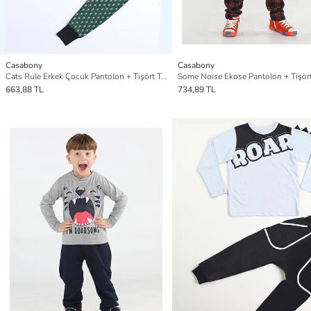
Casabony
Casabony
Cats Rule Erkek Çocuk Pantolon + Tişört Takım
Some Noise Ekose Pantolon + Tişör
663,88 TL
734,89 TL