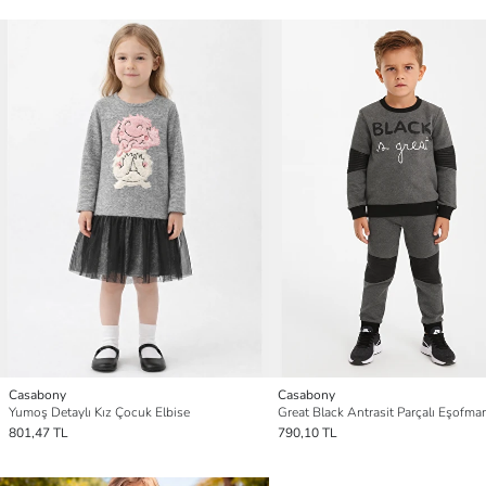
Casabony
Casabony
Yumoş Detaylı Kız Çocuk Elbise
Great Black Antrasit Parçalı Eşofma
801,47 TL
790,10 TL