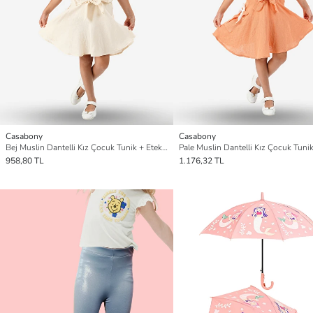
Casabony
Casabony
Bej Muslin Dantelli Kız Çocuk Tunik + Etekli Takım
958,80 TL
1.176,32 TL