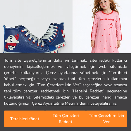
Tüm site ziyaretçilerimizi daha iyi tanımak, sitemizdeki kullanıcı
deneyimini kişiselleştirmek ve iyileştirmek için web sitemizde
Ana Sayfa
çerezler kullanıyoruz. Çerez ayarlarınızı yönetmek için “Tercihleri
Yönet” seçeneğine veya rızanıza tabi tüm çerezlerin kullanımını
kabul etmek için “Tüm Çerezlere İzin Ver” seçeneğine veya rızanıza
Kategoriler
tabi tüm çerezleri reddetmek için “Hepsini Reddet” seçeneğine
Casabony
Casabony
Korsan Casa Erkek Çocuk Sneakers
Winter Mood Pembe Kalın Kız Elbis
tıklayabilirsiniz. Sitemizdeki çerezleri ve bu çerezleri hangi amaçla
Sepetim
1
/
303
1.364,45 TL
673,55 TL
kullandığımızı
Çerez Aydınlatma Metni ’nden inceleyebilirsiniz.
Tüm Çerezleri
Tüm Çerezlere İzin
Tercihleri Yönet
Reddet
Ver