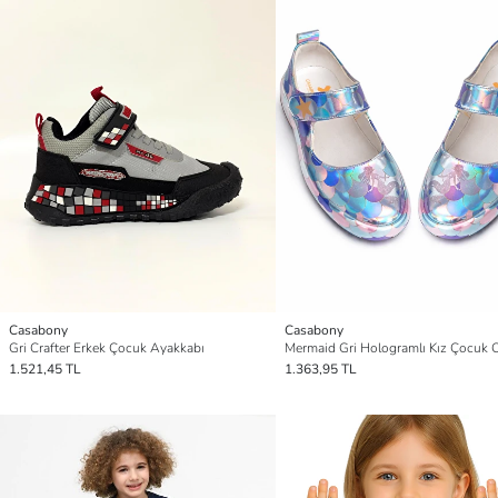
Casabony
Casabony
Gri Crafter Erkek Çocuk Ayakkabı
1.521,45 TL
1.363,95 TL