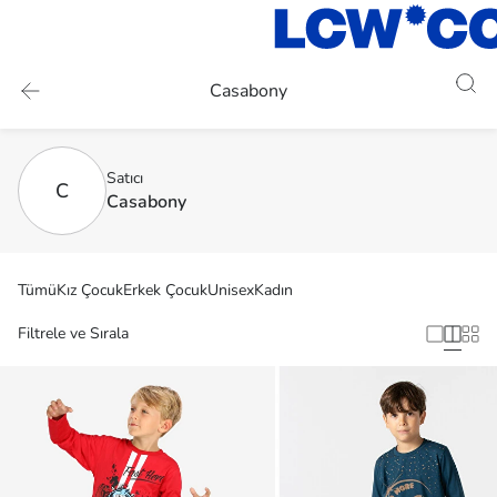
Casabony
Satıcı
C
Casabony
Tümü
Kız Çocuk
Erkek Çocuk
Unisex
Kadın
Filtrele ve Sırala