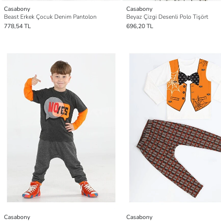
Casabony
Casabony
Beast Erkek Çocuk Denim Pantolon
Beyaz Çizgi Desenli Polo Tişört
778,54 TL
696,20 TL
Casabony
Casabony