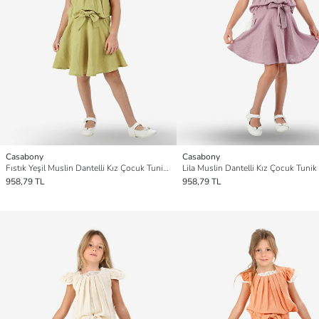
Casabony
Casabony
Fıstık Yeşil Muslin Dantelli Kız Çocuk Tunik + Etekli Takım
958,79 TL
958,79 TL