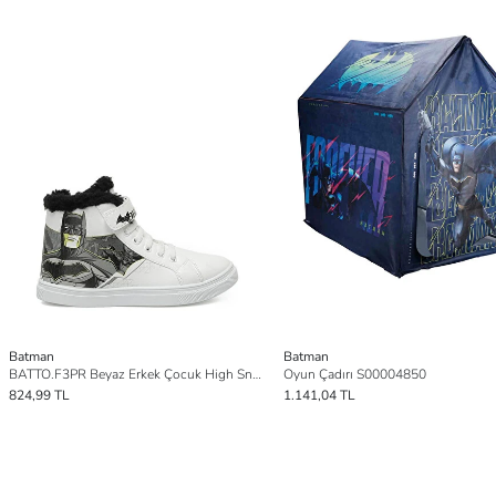
Batman
Batman
BATTO.F3PR Beyaz Erkek Çocuk High Sneaker
Oyun Çadırı S00004850
824,99 TL
1.141,04 TL