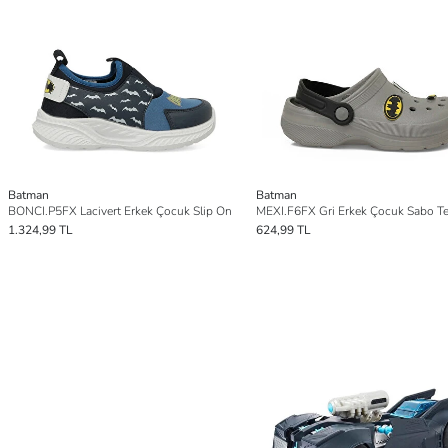
Batman
Batman
BONCI.P5FX Lacivert Erkek Çocuk Slip On
MEXI.F6FX Gri Erkek Çocuk Sabo Te
1.324,99 TL
624,99 TL