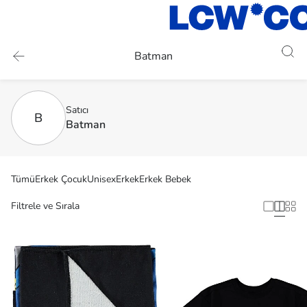
Batman
Satıcı
B
Batman
Tümü
Erkek Çocuk
Unisex
Erkek
Erkek Bebek
Filtrele ve Sırala