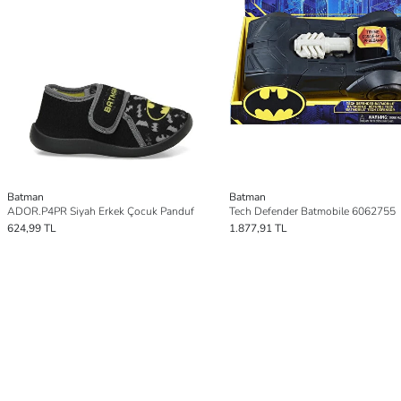
Batman
Batman
ADOR.P4PR Siyah Erkek Çocuk Panduf
Tech Defender Batmobile 6062755
624,99 TL
1.877,91 TL