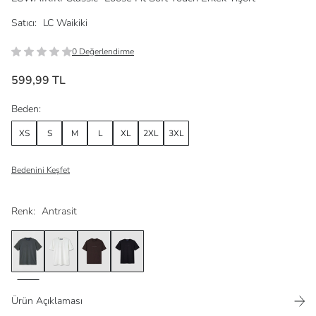
Satıcı:
LC Waikiki
0 Değerlendirme
599,99 TL
Beden:
XS
S
M
L
XL
2XL
3XL
Bedenini Keşfet
Renk:
Antrasit
Ürün Açıklaması