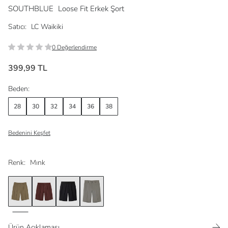
SOUTHBLUE
Loose Fit Erkek Şort
Satıcı:
LC Waikiki
0 Değerlendirme
399,99 TL
Beden:
28
30
32
34
36
38
Bedenini Keşfet
Renk:
Mınk
Ürün Açıklaması