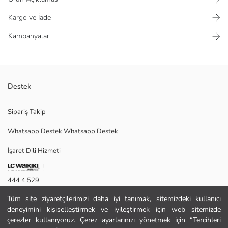
Kargo ve İade
Kampanyalar
Destek
Cepleri bulunan, kemer köprülü erkek şort, fermuar ve düğme
Sipariş Takip
kapamalıdır ve ön kısmında pili detayı mevcuttur.
Whatsapp Destek Whatsapp Destek
İşaret Dili Hizmeti
30
444 4 529
Tüm site ziyaretçilerimizi daha iyi tanımak, sitemizdeki kullanıcı
İletişim Formu
Ana Kumaş:
deneyimini kişiselleştirmek ve iyileştirmek için web sitemizde
Menşei:
444 4 529
çerezler kullanıyoruz. Çerez ayarlarınızı yönetmek için “Tercihleri
Satıcı: