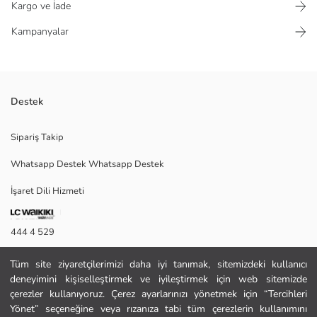
Kargo ve İade
Kampanyalar
Destek
Çizgili zemin üzerine meyve, yaprak ve çiçek desenleri bulunan, 140x180
Sipariş Takip
cm ölçülerinde dikdörtgen masa örtüsü poplin kumaştan üretilmiştir.
Whatsapp Destek Whatsapp Destek
İşaret Dili Hizmeti
Ana Kumaş:
Menşei:
Satıcı:
444 4 529
Marka:
Cinsiyet:
İletişim Formu
Kumaş:
Tüm site ziyaretçilerimizi daha iyi tanımak, sitemizdeki kullanıcı
Desen:
deneyimini kişiselleştirmek ve iyileştirmek için web sitemizde
444 4 529
Ürün Ebat:
çerezler kullanıyoruz. Çerez ayarlarınızı yönetmek için “Tercihleri
Koleksiyon:
Yönet” seçeneğine veya rızanıza tabi tüm çerezlerin kullanımını