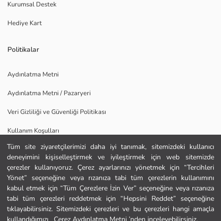
Kurumsal Destek
Hediye Kart
Politikalar
Aydınlatma Metni
Aydınlatma Metni / Pazaryeri
Veri Gizliliği ve Güvenliği Politikası
Kullanım Koşulları
Tüm site ziyaretçilerimizi daha iyi tanımak, sitemizdeki kullanıcı
Uygulamamızı İndirin
deneyimini kişiselleştirmek ve iyileştirmek için web sitemizde
Ana Sayfa
çerezler kullanıyoruz. Çerez ayarlarınızı yönetmek için “Tercihleri
Yönet” seçeneğine veya rızanıza tabi tüm çerezlerin kullanımını
kabul etmek için “Tüm Çerezlere İzin Ver” seçeneğine veya rızanıza
Kategoriler
tabi tüm çerezleri reddetmek için “Hepsini Reddet” seçeneğine
tıklayabilirsiniz. Sitemizdeki çerezleri ve bu çerezleri hangi amaçla
Sepetim
1
/
12
kullandığımızı
Çerez Aydınlatma Metni ’nden inceleyebilirsiniz.