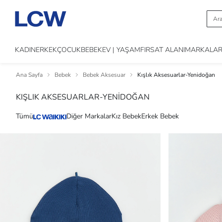
KADIN
ERKEK
ÇOCUK
BEBEK
EV | YAŞAM
FIRSAT ALANI
MARKALA
Ana Sayfa
Bebek
Bebek Aksesuar
Kışlık Aksesuarlar-Yenidoğan
KIŞLIK AKSESUARLAR-YENİDOĞAN
Tümü
Diğer Markalar
Kız Bebek
Erkek Bebek