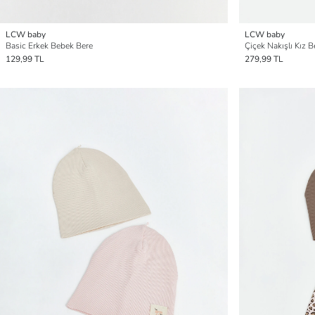
LCW baby
LCW baby
Basic Erkek Bebek Bere
Çiçek Nakışlı Kız B
129,99 TL
279,99 TL