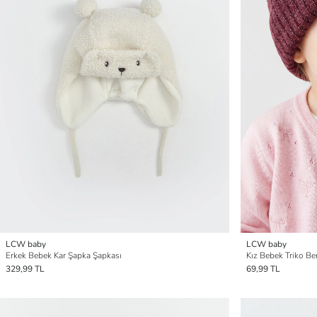
LCW baby
LCW baby
Erkek Bebek Kar Şapka Şapkası
Kız Bebek Triko Be
329,99 TL
69,99 TL