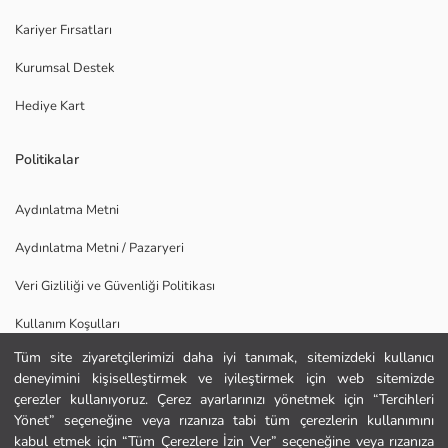
Kariyer Fırsatları
Kurumsal Destek
Hediye Kart
Politikalar
Aydınlatma Metni
Aydınlatma Metni / Pazaryeri
Veri Gizliliği ve Güvenliği Politikası
Kullanım Koşulları
Tüm site ziyaretçilerimizi daha iyi tanımak, sitemizdeki kullanıcı
Uygulamamızı İndirin
deneyimini kişiselleştirmek ve iyileştirmek için web sitemizde
Ana Sayfa
çerezler kullanıyoruz. Çerez ayarlarınızı yönetmek için “Tercihleri
Yönet” seçeneğine veya rızanıza tabi tüm çerezlerin kullanımını
kabul etmek için “Tüm Çerezlere İzin Ver” seçeneğine veya rızanıza
Kategoriler