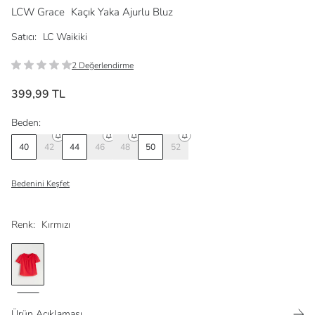
LCW Grace
Kaçık Yaka Ajurlu Bluz
Satıcı:
LC Waikiki
2 Değerlendirme
399,99 TL
Beden:
40
42
44
46
48
50
52
Bedenini Keşfet
Renk:
Kırmızı
Ürün Açıklaması