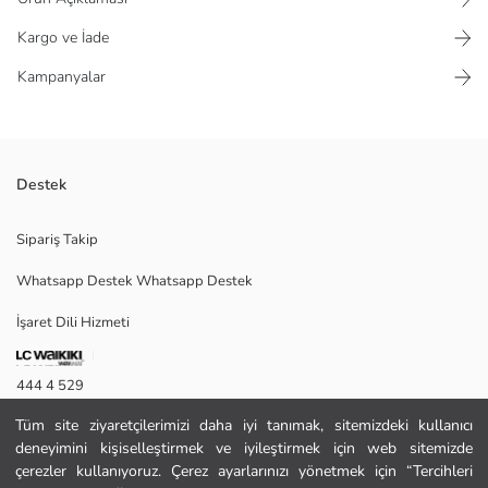
Kargo ve İade
Kampanyalar
Destek
Kaçık yaka kadın bluz, %100 pamuklu kumaştan üretilmiştir. Alt kısmı
Sipariş Takip
oval kesime sahiptir.
Whatsapp Destek Whatsapp Destek
İşaret Dili Hizmeti
40
444 4 529
Tüm site ziyaretçilerimizi daha iyi tanımak, sitemizdeki kullanıcı
İletişim Formu
Ana Kumaş:
deneyimini kişiselleştirmek ve iyileştirmek için web sitemizde
Nakış:
444 4 529
çerezler kullanıyoruz. Çerez ayarlarınızı yönetmek için “Tercihleri
Menşei: