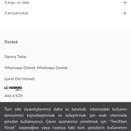
Kargo ve İade
Kampanyalar
Destek
Ürünlerimiz üst düzey kalitede Türkiye'de üretilmiştir Kapüşonlu kalın su
Sipariş Takip
ve rüzgara dayanıklı çift astarlı yeni sezon üretimdir Ürünün iç
bölgesinde çocuğunuzun montuna adını yazabileceği bölüm vardır.
Whatsapp Destek Whatsapp Destek
İşaret Dili Hizmeti
Satıcı:
Marka:
444 4 529
Cinsiyet:
İletişim Formu
Tüm site ziyaretçilerimizi daha iyi tanımak, sitemizdeki kullanıcı
deneyimini kişiselleştirmek ve iyileştirmek için web sitemizde
444 4 529
çerezler kullanıyoruz. Çerez ayarlarınızı yönetmek için “Tercihleri
Yönet” seçeneğine veya rızanıza tabi tüm çerezlerin kullanımını