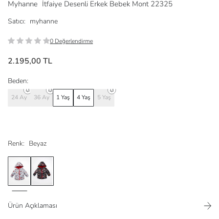
Myhanne
İtfaiye Desenli Erkek Bebek Mont 22325
Satıcı:
myhanne
0 Değerlendirme
2.195,00 TL
Beden:
24 Ay
36 Ay
1 Yaş
4 Yaş
5 Yaş
Renk:
Beyaz
Ürün Açıklaması