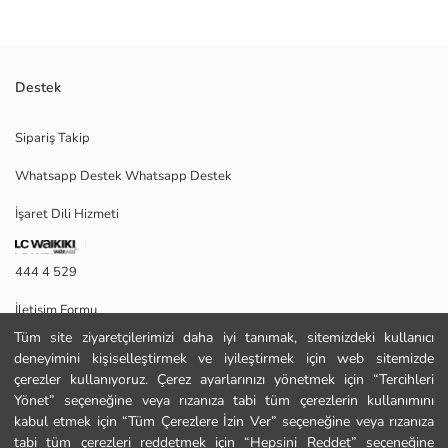
Destek
Erkek kemer, suni deri malzemeden üretilmiştir. Ayarlanabilir metal toka
Sipariş Takip
kapamalı tasarımı bulunur.
Whatsapp Destek Whatsapp Destek
İşaret Dili Hizmeti
Ana Malzeme:
Menşei:
Satıcı:
444 4 529
Marka:
Cinsiyet:
İletişim Formu
Kumaş:
Desen:
Tüm site ziyaretçilerimizi daha iyi tanımak, sitemizdeki kullanıcı
444 4 529
deneyimini kişiselleştirmek ve iyileştirmek için web sitemizde
çerezler kullanıyoruz. Çerez ayarlarınızı yönetmek için “Tercihleri
Yönet” seçeneğine veya rızanıza tabi tüm çerezlerin kullanımını
Yardım
kabul etmek için “Tüm Çerezlere İzin Ver” seçeneğine veya rızanıza
tabi tüm çerezleri reddetmek için “Hepsini Reddet” seçeneğine