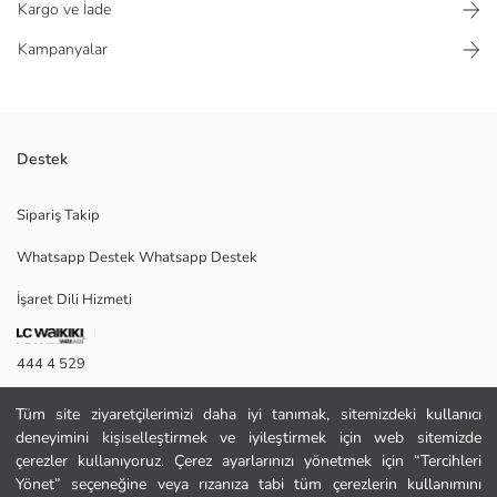
Kargo ve İade
Kampanyalar
Destek
5 yaş ve üzeri çocuklar için uygundur
Sipariş Takip
Whatsapp Destek Whatsapp Destek
Ana Malzeme:
İşaret Dili Hizmeti
Menşei:
Satıcı:
Marka:
444 4 529
Cinsiyet:
Desen:
İletişim Formu
Lisans:
Tüm site ziyaretçilerimizi daha iyi tanımak, sitemizdeki kullanıcı
Kalıp:
deneyimini kişiselleştirmek ve iyileştirmek için web sitemizde
444 4 529
çerezler kullanıyoruz. Çerez ayarlarınızı yönetmek için “Tercihleri
Yönet” seçeneğine veya rızanıza tabi tüm çerezlerin kullanımını