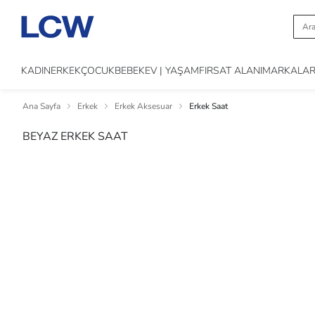
KADIN
ERKEK
ÇOCUK
BEBEK
EV | YAŞAM
FIRSAT ALANI
MARKALA
Ana Sayfa
Erkek
Erkek Aksesuar
Erkek Saat
BEYAZ ERKEK SAAT