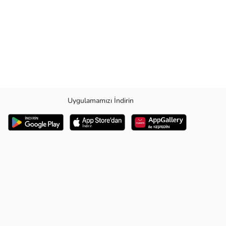
Uygulamamızı İndirin
: - Islak ve kuru zeminde yer tutuş sağlayan özel taban - Kumda ısı