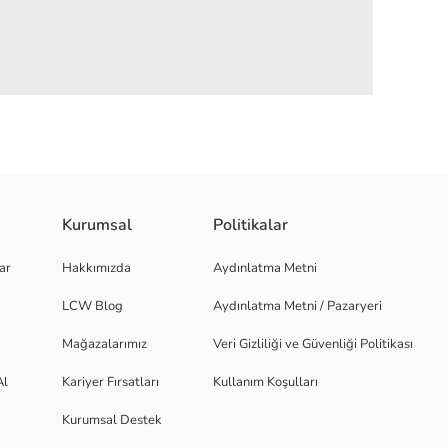
Kurumsal
Politikalar
 Materyali: Kaydırmaz Taban Yaş Grubu: Yetişkin Menşei: Türkiye Detaylar
ar
Hakkımızda
Aydınlatma Metni
 esnek ve çok rahat - Giyme ve çıkarma kolaylığı
LCW Blog
Aydınlatma Metni / Pazaryeri
Mağazalarımız
Veri Gizliliği ve Güvenliği Politikası
Al
Kariyer Fırsatları
Kullanım Koşulları
Kurumsal Destek