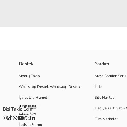
Destek
Yardım
Model: Deniz Ayakkabısı Ortam: Deniz/Havuz/Plaj Materyal: Tekstil Taban
Sipariş Takip
Sıkça Sorulan Sorul
geçişini engelleyen koruma - Nefes alan ve çabuk kuruyan kumaş - Hafif,
Whatsapp Destek Whatsapp Destek
İade
İşaret Dili Hizmeti
Site Haritası
Satıcı:
Marka:
Hediye Kartı Satın 
Bizi Takip Edin
Cinsiyet:
444 4 529
Stil:
Tüm Markalar
Menşei:
İletişim Formu