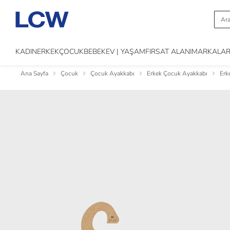
KADIN
ERKEK
ÇOCUK
BEBEK
EV | YAŞAM
FIRSAT ALANI
MARKALA
Ana Sayfa
Çocuk
Çocuk Ayakkabı
Erkek Çocuk Ayakkabı
Erk