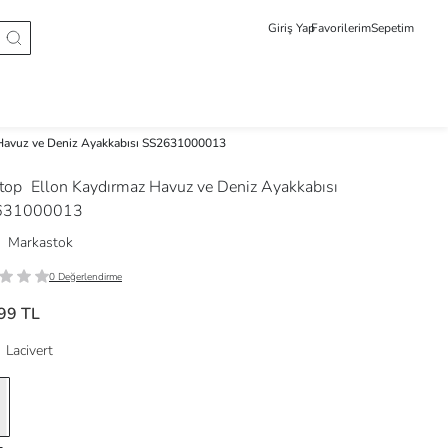
Giriş Yap
Favorilerim
Sepetim
Havuz ve Deniz Ayakkabısı SS2631000013
stop
Ellon Kaydırmaz Havuz ve Deniz Ayakkabısı
631000013
Markastok
0 Değerlendirme
99 TL
Lacivert