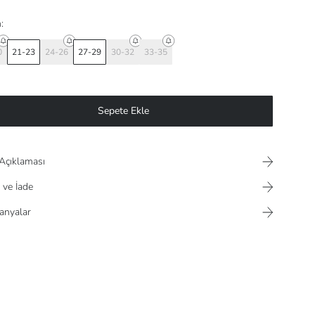
:
0
21-23
24-26
27-29
30-32
33-35
Sepete Ekle
Açıklaması
 ve İade
nyalar