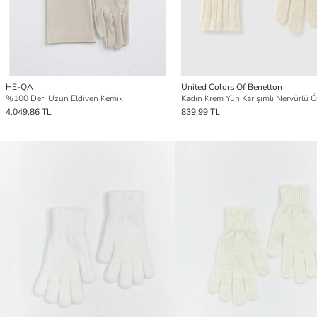
HE-QA
United Colors Of Benetton
%100 Deri Uzun Eldiven Kemik
4.049,86 TL
839,99 TL