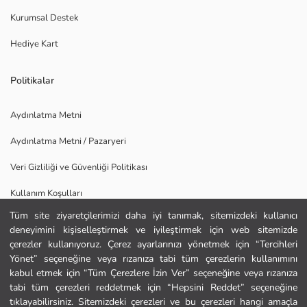
Kurumsal Destek
Hediye Kart
Politikalar
Aydınlatma Metni
Aydınlatma Metni / Pazaryeri
Veri Gizliliği ve Güvenliği Politikası
Kullanım Koşulları
Tüm site ziyaretçilerimizi daha iyi tanımak, sitemizdeki kullanıcı
Uygulamamızı İndirin
deneyimini kişiselleştirmek ve iyileştirmek için web sitemizde
Ana Sayfa
çerezler kullanıyoruz. Çerez ayarlarınızı yönetmek için “Tercihleri
Yönet” seçeneğine veya rızanıza tabi tüm çerezlerin kullanımını
kabul etmek için “Tüm Çerezlere İzin Ver” seçeneğine veya rızanıza
Kategoriler
tabi tüm çerezleri reddetmek için “Hepsini Reddet” seçeneğine
tıklayabilirsiniz. Sitemizdeki çerezleri ve bu çerezleri hangi amaçla
Sepetim